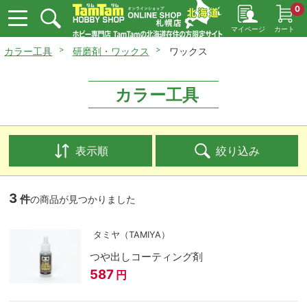
0
マイページ
カート
カラー工具
研磨剤・ワックス
ワックス
カラー工具
表示順
絞り込み
3
件
の商品が見つかりました
タミヤ（TAMIYA）
つや出しコーティング剤
587
円