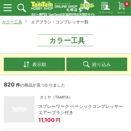
0
マイページ
カート
カラー工具
エアブラシ・コンプレッサー類
カラー工具
表示順
絞り込み
820
件
の商品が見つかりました
タミヤ（TAMIYA）
スプレーワーク ベーシックコンプレッサー
エアーブラシ付き
11,100
円