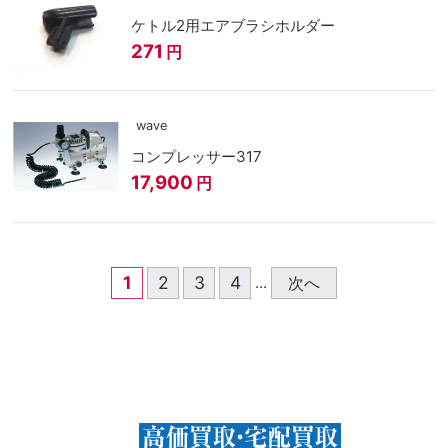
ケトル2用エアブラシホルダー
271
円
wave
コンプレッサー317
17,900
円
1
2
3
4
次へ
...