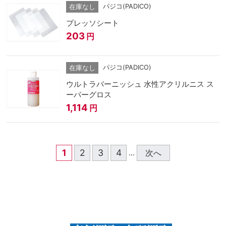
パジコ(PADICO)
在庫なし
プレッソシート
203
円
パジコ(PADICO)
在庫なし
ウルトラバーニッシュ 水性アクリルニス ス
ーパーグロス
1,114
円
1
2
3
4
次へ
...