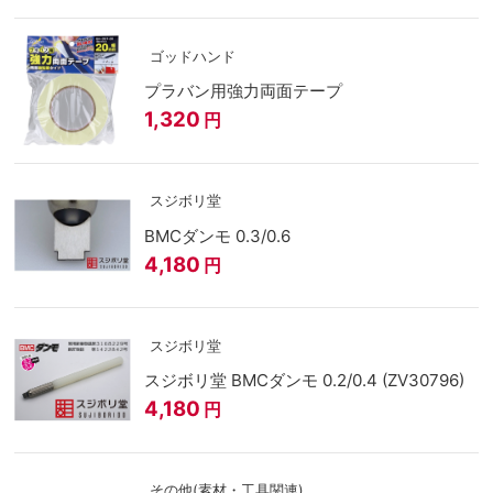
ゴッドハンド
プラバン用強力両面テープ
1,320
円
スジボリ堂
BMCダンモ 0.3/0.6
4,180
円
スジボリ堂
スジボリ堂 BMCダンモ 0.2/0.4 (ZV30796)
4,180
円
その他(素材・工具関連)