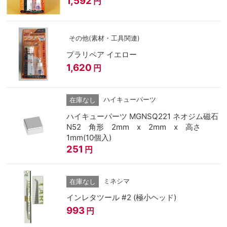
1,592
円
その他(素材・工具関連)
プラリペア イエロー
1,620
円
ハイキューパーツ
在庫なし
ハイキューパーツ MGNSQ221 ネオジム磁石
N52 角形 2mm x 2mm x 高さ
1mm(10個入)
251
円
ミネシマ
在庫なし
インレタツール #2 (極小ヘッド)
993
円