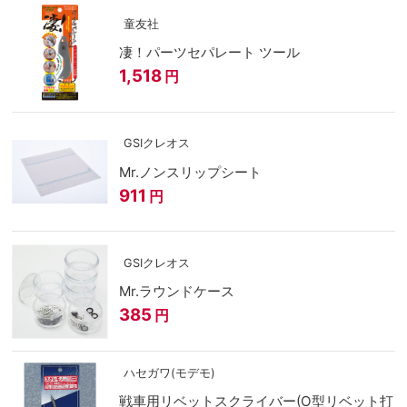
童友社
凄！パーツセパレート ツール
1,518
円
GSIクレオス
Mr.ノンスリップシート
911
円
GSIクレオス
Mr.ラウンドケース
385
円
ハセガワ(モデモ)
戦車用リベットスクライバー(O型リベット打