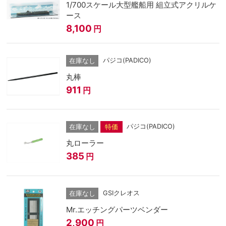
1/700スケール大型艦船用 組立式アクリルケ
ース
8,100
円
パジコ(PADICO)
在庫なし
丸棒
911
円
パジコ(PADICO)
在庫なし
特価
丸ローラー
385
円
GSIクレオス
在庫なし
Mr.エッチングパーツベンダー
2,900
円