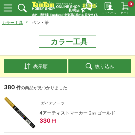
0
マイページ
カート
カラー工具
ペン・筆
カラー工具
表示順
絞り込み
380
件
の商品が見つかりました
ガイアノーツ
4アーティストマーカー 2㎜ ゴールド
330
円