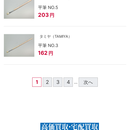
平筆 NO.5
203
円
タミヤ（TAMIYA）
平筆 NO.3
162
円
1
2
3
4
次へ
...