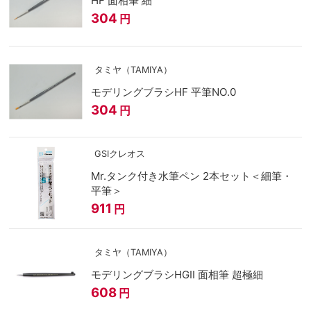
HF 面相筆 細
304
円
タミヤ（TAMIYA）
モデリングブラシHF 平筆NO.0
304
円
GSIクレオス
Mr.タンク付き水筆ペン 2本セット＜細筆・
平筆＞
911
円
タミヤ（TAMIYA）
モデリングブラシHGII 面相筆 超極細
608
円