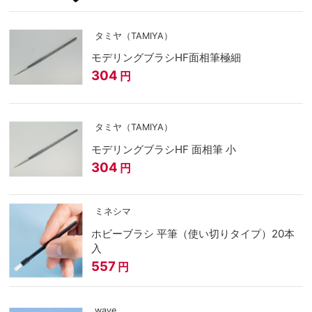
タミヤ（TAMIYA）
モデリングブラシHF面相筆極細
304
円
タミヤ（TAMIYA）
モデリングブラシHF 面相筆 小
304
円
ミネシマ
ホビーブラシ 平筆（使い切りタイプ）20本
入
557
円
wave