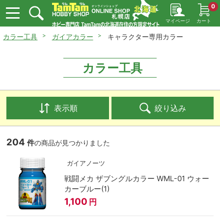
0
マイページ
カート
カラー工具
ガイアカラー
キャラクター専用カラー
カラー工具
表示順
絞り込み
204
件
の商品が見つかりました
ガイアノーツ
戦闘メカ ザブングルカラー WML-01 ウォー
カーブルー(1)
1,100
円