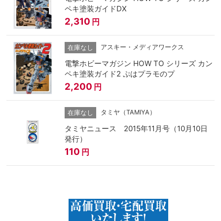
ペキ塗装ガイドDX
2,310
円
アスキー・メディアワークス
在庫なし
電撃ホビーマガジン HOW TO シリーズ カン
ペキ塗装ガイド2 ぷはプラモのプ
2,200
円
タミヤ（TAMIYA）
在庫なし
タミヤニュース 2015年11月号（10月10日
発行）
110
円