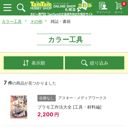
0
マイページ
カート
カラー工具
その他
雑誌・書籍
カラー工具
表示順
絞り込み
7
件
の商品が見つかりました
アスキー・メディアワークス
在庫なし
プラモ工作法大全 [工具・材料編]
2,200
円