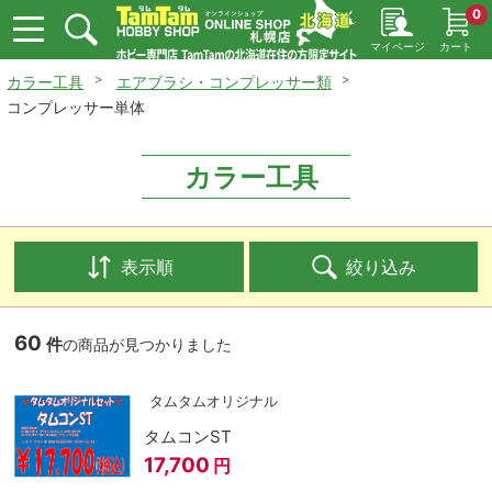
0
マイページ
カート
カラー工具
エアブラシ・コンプレッサー類
コンプレッサー単体
カラー工具
表示順
絞り込み
60
件
の商品が見つかりました
タムタムオリジナル
タムコンST
17,700
円