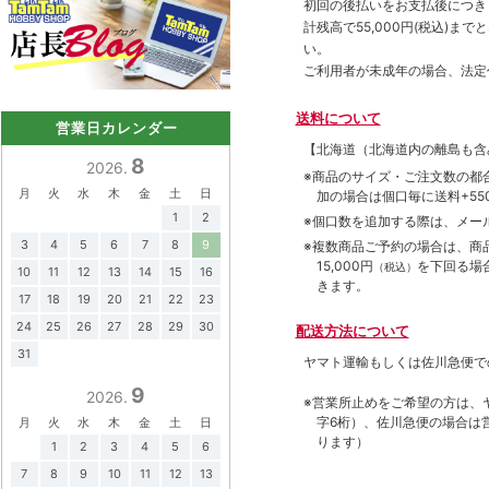
初回の後払いをお支払後につき
計残高で55,000円(税込)
い。
ご利用者が未成年の場合、法定
送料について
営業日カレンダー
【北海道（北海道内の離島も
8
2026.
※商品のサイズ・ご注文数の都
月
火
水
木
金
土
日
加の場合は個口毎に送料+550
1
2
※個口数を追加する際は、メー
3
4
5
6
7
8
9
※複数商品ご予約の場合は、商品合
15,000円
を下回る場
（税込）
10
11
12
13
14
15
16
きます。
17
18
19
20
21
22
23
24
25
26
27
28
29
30
配送方法について
31
ヤマト運輸もしくは佐川急便で
9
2026.
※営業所止めをご希望の方は、
字6桁）、佐川急便の場合は
月
火
水
木
金
土
日
ります）
1
2
3
4
5
6
7
8
9
10
11
12
13