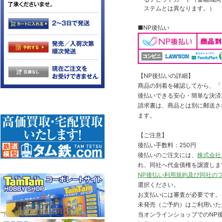
ステムとは異なります。）
■NP後払い
【NP後払いの詳細】
商品の到着を確認してから、「コ
後払いできる安心・簡単な決済
請求書は、商品とは別に郵送さ
ます。
【ご注意】
後払い手数料：250円
後払いのご注文には、
株式会社
れ、同社へ代金債権を譲渡しま
NP後払い利用規約及び同社の
選択ください。
お支払いには審査が必要です。
未発売（ご予約）はご利用いた
当オンラインショップでのNP後