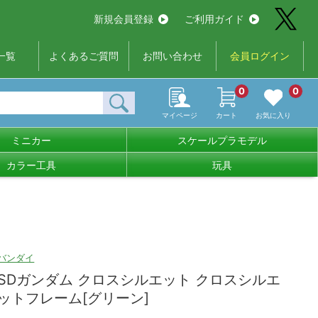
新規会員登録
ご利用ガイド
一覧
よくあるご質問
お問い合わせ
会員ログイン
0
0
マイページ
カート
お気に入り
ミニカー
スケールプラモデル
カラー工具
玩具
バンダイ
SDガンダム クロスシルエット クロスシルエ
ットフレーム[グリーン]