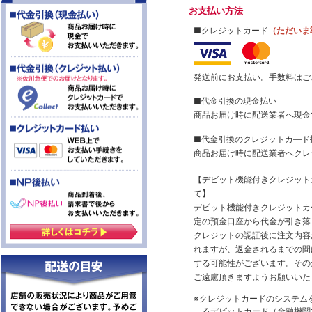
お支払い方法
■クレジットカード
（ただいま
発送前にお支払い。手数料はご
■代金引換の現金払い
商品お届け時に配送業者へ現金
■代金引換のクレジットカ―ド
商品お届け時に配送業者へクレ
【デビット機能付きクレジッ
て】
デビット機能付きクレジットカ
定の預金口座から代金が引き落
クレジットの認証後に注文内容
れますが、返金されるまでの間
する可能性がございます。その
ご遠慮頂きますようお願いいた
※クレジットカードのシステム
るデビットカード（金融機関で