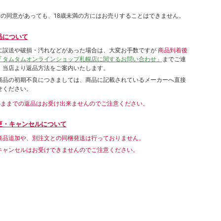
者の同意があっても、18歳未満の方にはお売りすることはできません。
品について
に誤送や破損・汚れなどがあった場合は、大変お手数ですが
商品到着後
「タムタムオンラインショップ札幌店に関するお問い合わせ」
までご連
。当店より返品方法をご案内いたします。
商品の初期不良につきましては、商品に記載されているメーカーへ直接
せください。
いままでの返品はお受け出来ませんのでご注意ください。
更・キャンセルについて
商品追加や、別注文との同梱発送は行っておりません。
キャンセルはお受けできませんのでご注意ください。