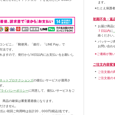
ます。
※たとえ保護
初期不良・返
お届け商品
７日以内
に
絡ください
パッケージ
ンビニ」「郵便局」「銀行」「LINE Pay」で
お問い合わ
方法です。
※ご連絡が無
れますので、発行から14日以内にお支払いをお願いし
ご注文内容変
ご注文後の
ご注文後の
ネットプロテクションズ
の後払いサービスが適用さ
す。
プライバシーポリシー
に同意して、後払いサービスをご
 商品の確保は審査通過後になります。
だけません。
払い初回ご利用時は合計20，000円(税込)迄です。