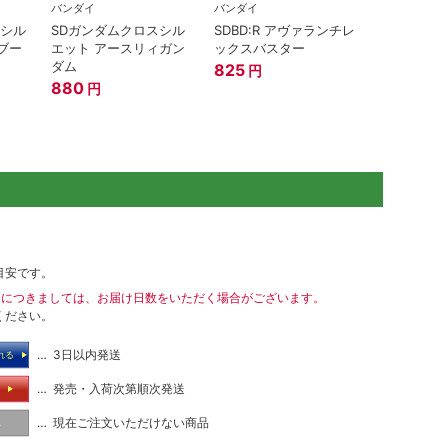
バンダイ
バンダイ
スシル
SDガンダムクロスシル
SDBD:R アヴァランチレ
ブー
エット アースリィガン
ックスバスター
ダム
825
円
880
円
目安です。
送につきましては、お届け日数をいただく場合がございます。
ください。
… 3日以内発送
れる
… 発売・入荷次第順次発送
る
… 現在ご注文いただけない商品
し