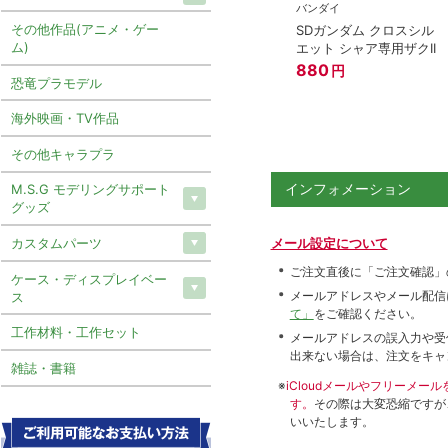
バンダイ
その他作品(アニメ・ゲー
SDガンダム クロスシル
ム)
エット シャア専用ザクII
880
円
恐竜プラモデル
海外映画・TV作品
その他キャラプラ
インフォメーション
M.S.G モデリングサポート
グッズ
カスタムパーツ
メール設定について
ご注文直後に「ご注文確認」
ケース・ディスプレイベー
メールアドレスやメール配信
ス
て」
をご確認ください。
工作材料・工作セット
メールアドレスの誤入力や受
出来ない場合は、注文をキャ
雑誌・書籍
※
iCloudメールやフリーメ
す。
その際は大変恐縮ですが
いいたします。