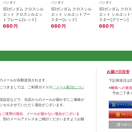
バンダイ
バンダイ
バンダイ
SDガンダム クロスシル
SDガンダム クロスシル
SDガンダム クロ
エット クロスシルエッ
エット シルエットブー
エット シルエット
トフレーム[レッド]
スター[レッド]
スター[グリーン]
660
660
660
円
円
円
お届け日目安
のメールが自動送信されます。
下記発送日は
につきましては、ご利用ガイドの
「メール配信につい
※
離島への発
予めご了承
信設定などで、当店からのメールが届かずにご連絡が
ンセルさせていただく場合がございます。
カートに入
ールをご使用の場合、メールが届かない場合がございま
予約す
、別のメールアドレスをご検討くださいますようお願
在庫な