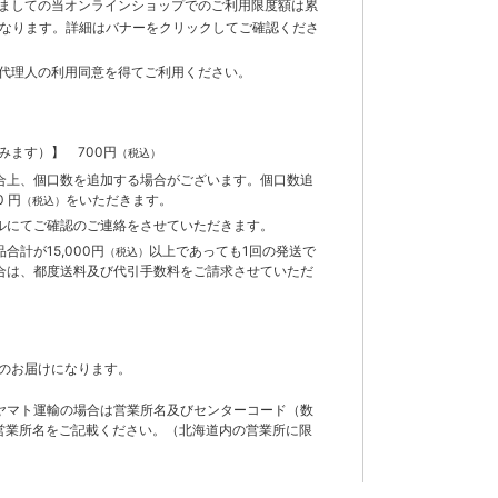
ましての当オンラインショップでのご利用限度額は累
までとなります。詳細はバナーをクリックしてご確認くださ
代理人の利用同意を得てご利用ください。
含みます）】
700円
（税込）
合上、個口数を追加する場合がございます。個口数追
 円
をいただきます。
（税込）
ルにてご確認のご連絡をさせていただきます。
計が15,000円
以上であっても1回の発送で
（税込）
合は、都度送料及び代引手数料をご請求させていただ
のお届けになります。
ヤマト運輸の場合は営業所名及びセンターコード（数
営業所名をご記載ください。（北海道内の営業所に限