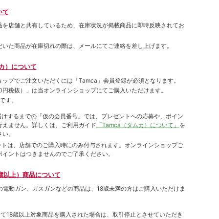
いて
品を店舗と共有しているため、在庫状況が掲載商品に即時反映されてお
だいた商品が在庫切れの際は、メールにてご連絡を差し上げます。
ムカ）について
ョップでご注⽂いただくには「Tamca」会員登録が必須となります。
00円税抜）
」は当オンラインショップにてご購⼊いただけます。
です。
をお届けするまでの「仮の会員番号」では、プレゼントへの応募や、ポイン
⾏えません。詳しくは、ご利⽤ガイド
「Tamca（タムカ）について」
を
さい。
ポイントは、店舗でのご購⼊時にのみ付与されます。オンラインショップご
ポイントはつきませんのでご了承ください。
歳以上）商品について
象の電動ガン、ガスガンなどの商品は、18歳未満の方はご購入いただけま
して18歳以上対象商品を購入された場合は、取引停止とさせていただき