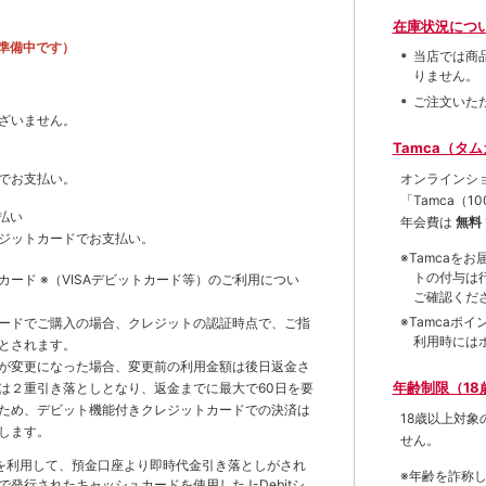
在庫状況につ
準備中です）
当店では商
りません。
ご注文いた
ざいません。
Tamca（タ
オンラインシ
でお支払い。
「Tamca
（1
払い
年会費は
無料
ジットカードでお支払い。
※Tamca
トの付与は
トカード
※（VISAデビットカード等）
のご利用につい
ご確認くだ
※Tamca
ードでご購入の場合、クレジットの認証時点で、ご指
利用時には
とされます。
が変更になった場合、変更前の利用金額は後日返金さ
年齢制限（18
は２重引き落としとなり、返金までに最大で60日を要
ため、デビット機能付きクレジットカードでの決済は
18歳以上対
します。
せん。
を利用して、預金口座より即時代金引き落としがされ
※年齢を詐称
発行されたキャッシュカードを使用したJ-Debitシ