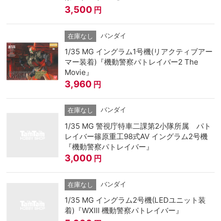
3,500
円
バンダイ
在庫なし
1/35 MG イングラム1号機(リアクティブアー
マー装着)『機動警察パトレイバー2 The
Movie』
3,960
円
バンダイ
在庫なし
1/35 MG 警視庁特車二課第2小隊所属 パト
レイバー篠原重工98式AV イングラム2号機
『機動警察パトレイバー』
3,000
円
バンダイ
在庫なし
1/35 MG イングラム2号機(LEDユニット装
着)『WXIII 機動警察パトレイバー』