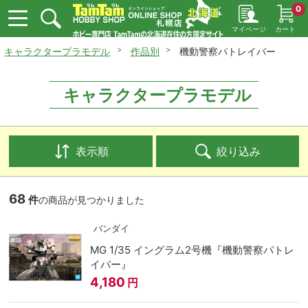
0
マイページ
カート
キャラクタープラモデル
作品別
機動警察パトレイバー
キャラクタープラモデル
表示順
絞り込み
68
件
の商品が見つかりました
バンダイ
MG 1/35 イングラム2号機『機動警察パトレ
イバー』
4,180
円