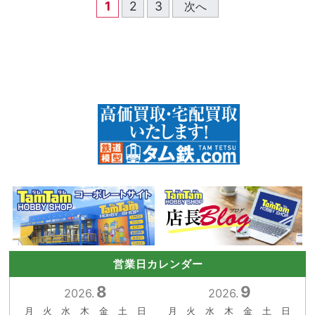
1
2
3
次へ
営業日カレンダー
8
9
2026.
2026.
月
火
水
木
金
土
日
月
火
水
木
金
土
日