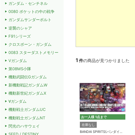
ガンダム・センチネル
0080 ポケットの中の戦争
ガンダムサンダーボルト
逆襲のシャア
F91シリーズ
クロスボーン・ガンダム
0083 スターダストメモリー
1
件
の商品が見つかりました
Vガンダム
第08MS小隊
機動武闘伝Gガンダム
新機動戦記ガンダムW
機動新世紀ガンダムX
∀ガンダム
機動戦士ガンダムUC
お一人様 1点まで
機動戦士ガンダムNT
在庫なし
閃光のハサウェイ
BANDAI SPIRITS(バンダイスピリッツ)
SEED / DESTINY