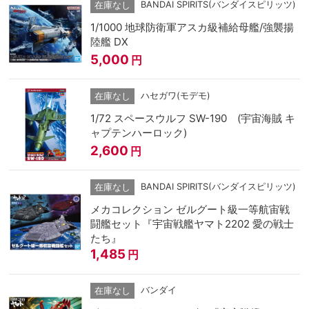
BANDAI SPIRITS(バンダイスピリッツ)
在庫なし
1/1000 地球防衛軍アスカ級補給母艦/強襲揚
陸艦 DX
5,000
円
ハセガワ(モデモ)
在庫なし
1/72 スペースウルフ SW-190 (宇宙海賊 キ
ャプテンハーロック)
2,600
円
BANDAI SPIRITS(バンダイスピリッツ)
在庫なし
メカコレクション ゼルグート級一等航宙戦
闘艦セット『宇宙戦艦ヤマト2202 愛の戦士
たち』
1,485
円
バンダイ
在庫なし