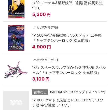
1/20 メーテル&星野鉄郎『劇場版 銀河鉄道
999』
5,300
円
ハセガワ(モデモ)
1/1500 宇宙海賊戦艦 アルカディア 二番艦
『キャプテンハーロック 次元航海』
4,900
円
ハセガワ(モデモ)
1/72 スペースウルフ SW-190 “有紀蛍 スペシ
ャル”『キャプテンハーロック 次元航海』
3,100
円
BANDAI SPIRITS(バンダイスピリッツ)
在庫なし
1/1000 ヤマトよ永遠に REBEL3199 アリゾ
ナ級 宇宙戦艦 アリゾナ