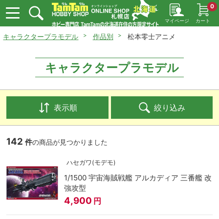
0
マイページ
カート
キャラクタープラモデル
作品別
松本零士アニメ
キャラクタープラモデル
表示順
絞り込み
142
件
の商品が見つかりました
ハセガワ(モデモ)
1/1500 宇宙海賊戦艦 アルカディア 三番艦 改
強攻型
4,900
円