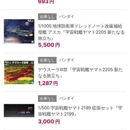
693
円
バンダイ
在庫なし
1/1000 地球防衛軍ドレッドノート改級補給
母艦 アスカ『宇宙戦艦ヤマト2205 新たなる
旅立ち』
5,500
円
バンダイ
在庫なし
デウスーラIII世『宇宙戦艦ヤマト2205 新た
なる旅立ち』
1,287
円
バンダイ
在庫なし
1/500 宇宙戦艦ヤマト2199 拡張セット『宇
宙戦艦ヤマト2199』
3,000
円