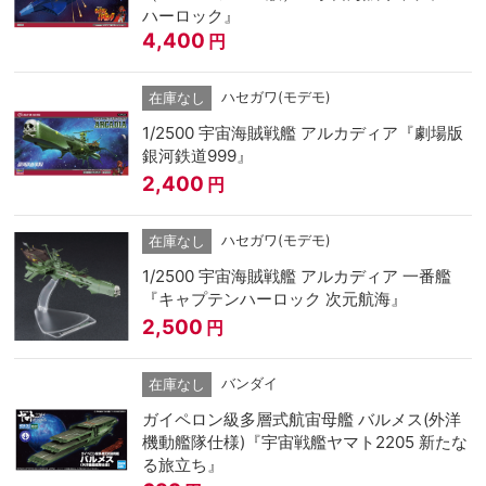
ハーロック』
4,400
円
ハセガワ(モデモ)
在庫なし
1/2500 宇宙海賊戦艦 アルカディア『劇場版
銀河鉄道999』
2,400
円
ハセガワ(モデモ)
在庫なし
1/2500 宇宙海賊戦艦 アルカディア 一番艦
『キャプテンハーロック 次元航海』
2,500
円
バンダイ
在庫なし
ガイペロン級多層式航宙母艦 バルメス(外洋
機動艦隊仕様)『宇宙戦艦ヤマト2205 新たな
る旅立ち』