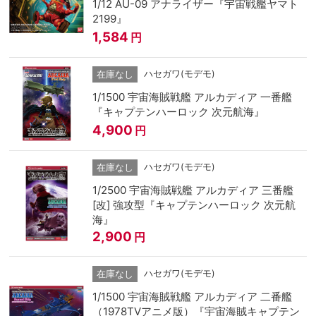
1/12 AU-09 アナライザー『宇宙戦艦ヤマト
2199』
1,584
円
ハセガワ(モデモ)
在庫なし
1/1500 宇宙海賊戦艦 アルカディア 一番艦
『キャプテンハーロック 次元航海』
4,900
円
ハセガワ(モデモ)
在庫なし
1/2500 宇宙海賊戦艦 アルカディア 三番艦
[改] 強攻型『キャプテンハーロック 次元航
海』
2,900
円
ハセガワ(モデモ)
在庫なし
1/1500 宇宙海賊戦艦 アルカディア 二番艦
（1978TVアニメ版）『宇宙海賊キャプテン