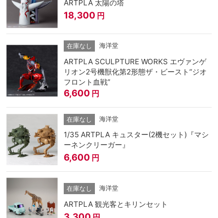
ARTPLA 太陽の塔
18,300
円
海洋堂
在庫なし
ARTPLA SCULPTURE WORKS エヴァンゲ
リオン2号機獣化第2形態ザ・ビースト“ジオ
フロント血戦”
6,600
円
海洋堂
在庫なし
1/35 ARTPLA キュスター(2機セット)『マシ
ーネンクリーガー』
6,600
円
海洋堂
在庫なし
ARTPLA 観光客とキリンセット
3,300
円