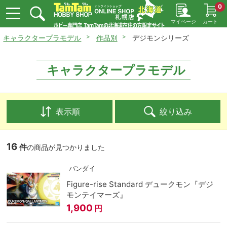
0
マイページ
カート
キャラクタープラモデル
作品別
デジモンシリーズ
キャラクタープラモデル
表示順
絞り込み
16
件
の商品が見つかりました
バンダイ
Figure-rise Standard デュークモン『デジ
モンテイマーズ』
1,900
円