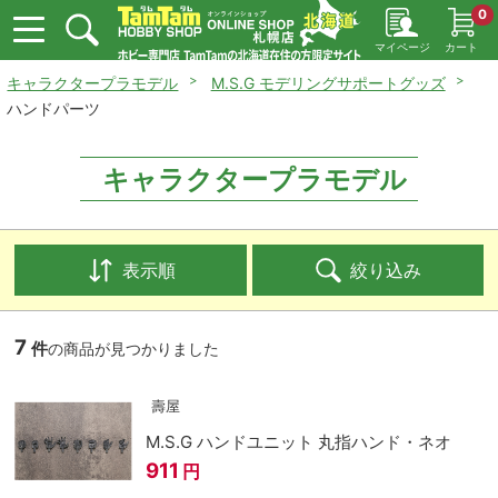
0
マイページ
カート
キャラクタープラモデル
M.S.G モデリングサポートグッズ
ハンドパーツ
キャラクタープラモデル
表示順
絞り込み
7
件
の商品が見つかりました
壽屋
M.S.G ハンドユニット 丸指ハンド・ネオ
911
円