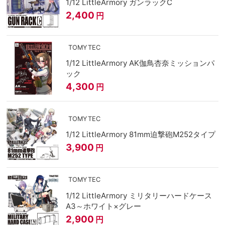
1/12 LittleArmory ガンラックC
2,400
円
TOMYTEC
1/12 LittleArmory AK伽鳥杏奈ミッションパ
ック
4,300
円
TOMYTEC
1/12 LittleArmory 81mm迫撃砲M252タイプ
3,900
円
TOMYTEC
1/12 LittleArmory ミリタリーハードケース
A3～ホワイト×グレー
2,900
円