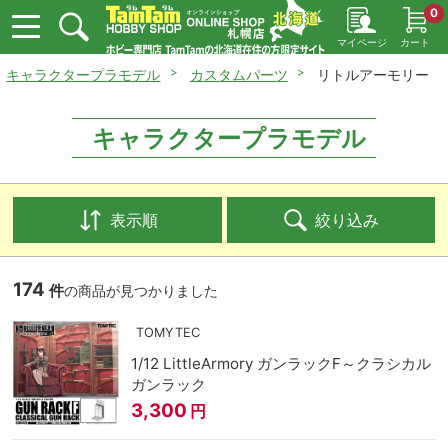
0
マイページ
カート
キャラクタープラモデル
カスタムパーツ
リトルアーモリー
キャラクタープラモデル
表示順
絞り込み
174
件
の商品が見つかりました
TOMYTEC
1/12 LittleArmory ガンラックF～クラシカル
ガンラック
3,300
円