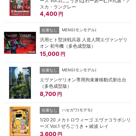
ーズ Vol.2にごうき(ぱわーあーむ)+式波・ア
スカ・ラングレー
4,400
円
MENG(モンモデル)
在庫なし
汎用ヒト型決戦兵器 人造人間エヴァンゲリ
オン 初号機（多色成型版）
15,000
円
MENG(モンモデル)
在庫なし
エヴァンゲリオン専用拘束兼移動式射出台
（多色成型版）
8,700
円
ハセガワ(モデモ)
在庫なし
1/20 20 メカトロウィーゴ エヴァコラボシリ
ーズ Vol.1 ぜろごうき + 綾波 レイ
3,600
円