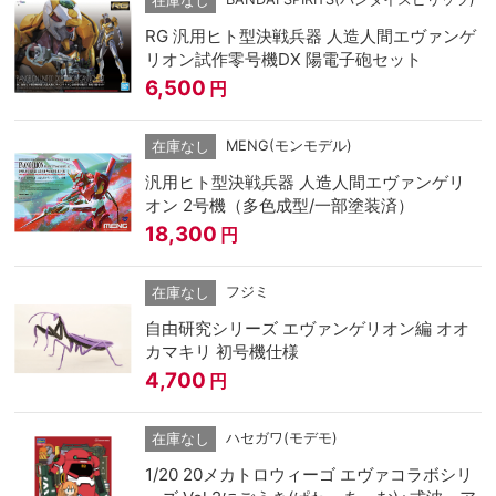
在庫なし
RG 汎用ヒト型決戦兵器 人造人間エヴァンゲ
リオン試作零号機DX 陽電子砲セット
6,500
円
MENG(モンモデル)
在庫なし
汎用ヒト型決戦兵器 人造人間エヴァンゲリ
オン 2号機（多色成型/一部塗装済）
18,300
円
フジミ
在庫なし
自由研究シリーズ エヴァンゲリオン編 オオ
カマキリ 初号機仕様
4,700
円
ハセガワ(モデモ)
在庫なし
1/20 20メカトロウィーゴ エヴァコラボシリ