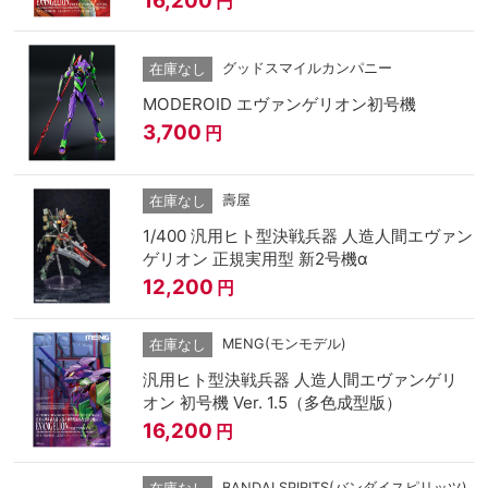
円
グッドスマイルカンパニー
在庫なし
MODEROID エヴァンゲリオン初号機
3,700
円
壽屋
在庫なし
1/400 汎用ヒト型決戦兵器 人造人間エヴァン
ゲリオン 正規実用型 新2号機α
12,200
円
MENG(モンモデル)
在庫なし
汎用ヒト型決戦兵器 人造人間エヴァンゲリ
オン 初号機 Ver. 1.5（多色成型版）
16,200
円
BANDAI SPIRITS(バンダイスピリッツ)