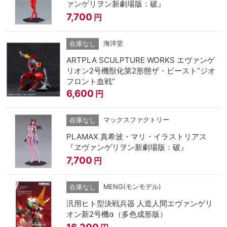
ァンゲリヲン新劇場版：破』
7,700
円
海洋堂
在庫なし
ARTPLA SCULPTURE WORKS エヴァンゲ
リオン2号機獣化第2形態ザ・ビースト“ジオ
フロント血戦”
6,600
円
マックスファクトリー
在庫なし
PLAMAX 真希波・マリ・イラストリアス
『ヱヴァンゲリヲン新劇場版：破』
7,700
円
MENG(モンモデル)
在庫なし
汎用ヒト型決戦兵器 人造人間エヴァンゲリ
オン新2号機α（多色成形版）
16,200