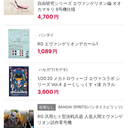
自由研究シリーズ エヴァンゲリオン編 オオ
カマキリ 8号機仕様
4,700
円
バンダイ
RG エヴァンゲリオンデカール1
1,089
円
ハセガワ(モデモ)
1/20 20 メカトロウィーゴ エヴァコラボ シ
リーズ Vol.4 まーくしっくす +渚 カヲル
3,600
円
BANDAI SPIRITS(バンダイスピリッツ)
在庫なし
RG 汎用ヒト型決戦兵器 人造人間エヴァンゲ
リオン試作零号機