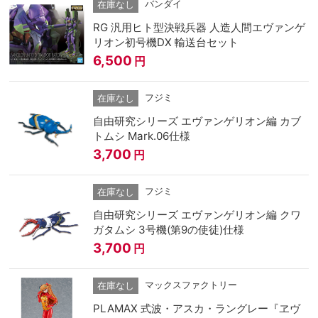
バンダイ
在庫なし
RG 汎用ヒト型決戦兵器 人造人間エヴァンゲ
リオン初号機DX 輸送台セット
6,500
円
フジミ
在庫なし
自由研究シリーズ エヴァンゲリオン編 カブ
トムシ Mark.06仕様
3,700
円
フジミ
在庫なし
自由研究シリーズ エヴァンゲリオン編 クワ
ガタムシ 3号機(第9の使徒)仕様
3,700
円
マックスファクトリー
在庫なし
PLAMAX 式波・アスカ・ラングレー『ヱヴ