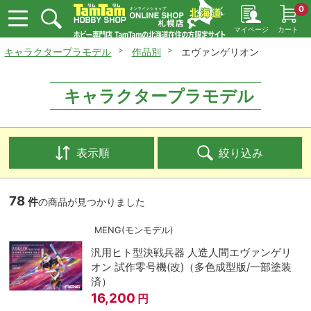
0
マイページ
カート
キャラクタープラモデル
作品別
エヴァンゲリオン
キャラクタープラモデル
表示順
絞り込み
78
件
の商品が見つかりました
MENG(モンモデル)
汎用ヒト型決戦兵器 人造人間エヴァンゲリ
オン 試作零号機(改)（多色成型版/一部塗装
済）
16,200
円