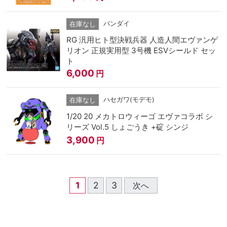
バンダイ
在庫なし
RG 汎用ヒト型決戦兵器 人造人間エヴァンゲ
リオン 正規実用型 3号機 ESVシールド セッ
ト
6,000
円
ハセガワ(モデモ)
在庫なし
1/20 20 メカトロウィーゴ エヴァコラボ シ
リーズ Vol.5 しょごうき +碇 シンジ
3,900
円
1
2
3
次へ