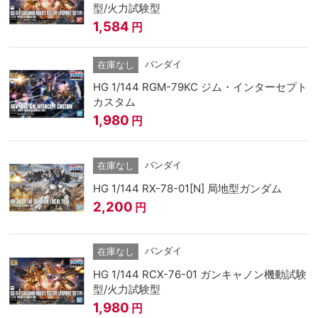
型/火力試験型
1,584
円
バンダイ
在庫なし
HG 1/144 RGM-79KC ジム・インターセプト
カスタム
1,980
円
バンダイ
在庫なし
HG 1/144 RX-78-01[N] 局地型ガンダム
2,200
円
バンダイ
在庫なし
HG 1/144 RCX-76-01 ガンキャノン機動試験
型/火力試験型
1,980
円