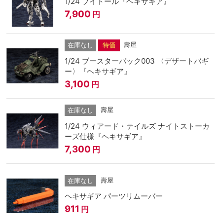
1/24 ブイトール『ヘキサギア』
7,900
円
壽屋
在庫なし
特価
1/24 ブースターパック003 〈デザートバギ
ー〉『ヘキサギア』
3,100
円
壽屋
在庫なし
1/24 ウィアード・テイルズ ナイトストーカ
ーズ仕様『ヘキサギア』
7,300
円
壽屋
在庫なし
ヘキサギア パーツリムーバー
911
円