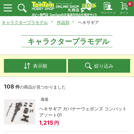
0
マイページ
カート
キャラクタープラモデル
作品別
ヘキサギア
キャラクタープラモデル
表示順
絞り込み
108
件
の商品が見つかりました
壽屋
ヘキサギア ガバナーウェポンズ コンバット
アソート01
1,215
円