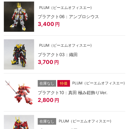
PLUM（ピーエムオフィスエー)
プラアクト06：アンブロシウス
3,400
円
PLUM（ピーエムオフィスエー)
プラアクト03：織田
3,700
円
PLUM（ピーエムオフィスエー)
在庫なし
特価
プラアクト10：真田 極み鎧飾りVer.
2,800
円
PLUM（ピーエムオフィスエー)
在庫なし