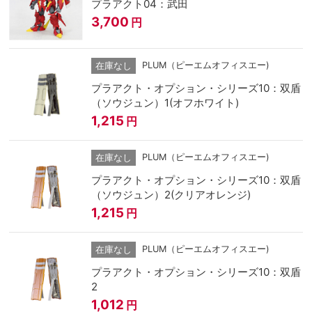
プラアクト04：武田
3,700
円
PLUM（ピーエムオフィスエー)
在庫なし
プラアクト・オプション・シリーズ10：双盾
（ソウジュン）1(オフホワイト)
1,215
円
PLUM（ピーエムオフィスエー)
在庫なし
プラアクト・オプション・シリーズ10：双盾
（ソウジュン）2(クリアオレンジ)
1,215
円
PLUM（ピーエムオフィスエー)
在庫なし
プラアクト・オプション・シリーズ10：双盾
2
1,012
円