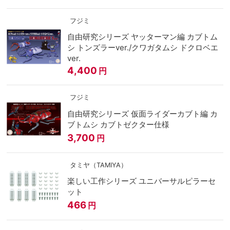
フジミ
自由研究シリーズ ヤッターマン編 カブトム
シ トンズラーver./クワガタムシ ドクロベエ
ver.
4,400
円
フジミ
自由研究シリーズ 仮面ライダーカブト編 カ
ブトムシ カブトゼクター仕様
3,700
円
タミヤ（TAMIYA）
楽しい工作シリーズ ユニバーサルピラーセ
ット
466
円