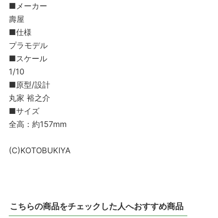
■メーカー
壽屋
■仕様
プラモデル
■スケール
1/10
■原型/設計
丸家 裕之介
■サイズ
全高：約157mm
(C)KOTOBUKIYA
こちらの商品をチェックした人へおすすめ商品