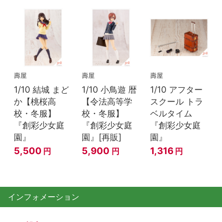
壽屋
壽屋
壽屋
1/10 結城 まど
1/10 小鳥遊 暦
1/10 アフター
か【桃桜高
【令法高等学
スクール トラ
校・冬服】
校・冬服】
ベルタイム
『創彩少女庭
『創彩少女庭
『創彩少女庭
園』
園』[再販]
園』
5,500
5,900
1,316
円
円
円
インフォメーション