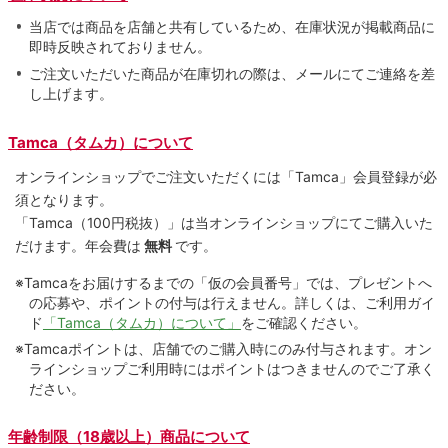
当店では商品を店舗と共有しているため、在庫状況が掲載商品に
即時反映されておりません。
ご注文いただいた商品が在庫切れの際は、メールにてご連絡を差
し上げます。
Tamca（タムカ）について
オンラインショップでご注⽂いただくには「Tamca」会員登録が必
須となります。
「Tamca
（100円税抜）
」は当オンラインショップにてご購⼊いた
だけます。
年会費は
無料
です。
※Tamcaをお届けするまでの「仮の会員番号」では、プレゼントへ
の応募や、ポイントの付与は⾏えません。詳しくは、ご利⽤ガイ
ド
「Tamca（タムカ）について」
をご確認ください。
※Tamcaポイントは、店舗でのご購⼊時にのみ付与されます。オン
ラインショップご利用時にはポイントはつきませんのでご了承く
ださい。
年齢制限（18歳以上）商品について