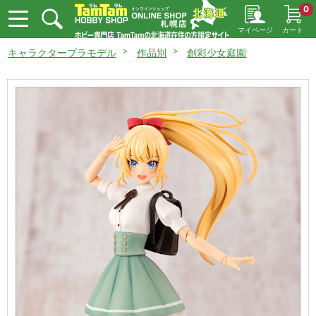
0
マイページ
カート
キャラクタープラモデル
作品別
創彩少女庭園