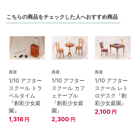
こちらの商品をチェックした人へおすすめ商品
壽屋
壽屋
壽屋
1/10 アフター
1/10 アフター
1/10 アフター
スクール トラ
スクール カフ
スクール レト
ベルタイム
ェテーブル
ロデスク『創
『創彩少女庭
『創彩少女庭
彩少女庭園』
園』
園』
2,100
円
1,316
2,300
円
円