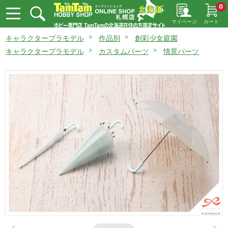
0
マイページ
カート
キャラクタープラモデル
作品別
創彩少女庭園
キャラクタープラモデル
カスタムパーツ
情景パーツ