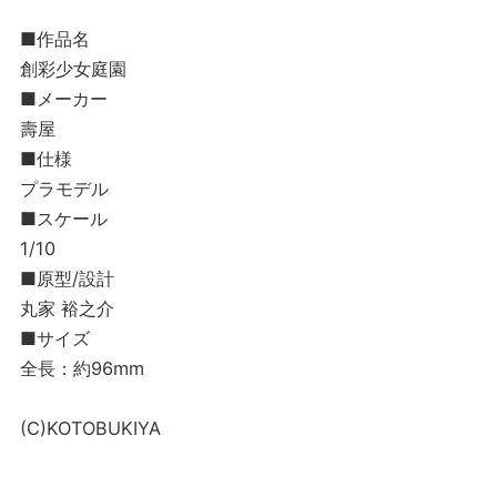
■作品名
創彩少女庭園
■メーカー
壽屋
■仕様
プラモデル
■スケール
1/10
■原型/設計
丸家 裕之介
■サイズ
全長：約96mm
(C)KOTOBUKIYA