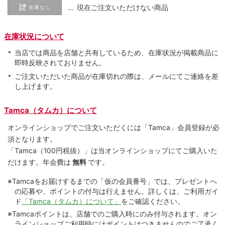
… 現在ご注文いただけない商品
在庫なし
在庫状況について
当店では商品を店舗と共有しているため、在庫状況が掲載商品に
即時反映されておりません。
ご注文いただいた商品が在庫切れの際は、メールにてご連絡を差
し上げます。
Tamca（タムカ）について
オンラインショップでご注⽂いただくには「Tamca」会員登録が必
須となります。
「Tamca
（100円税抜）
」は当オンラインショップにてご購⼊いた
だけます。
年会費は
無料
です。
※Tamcaをお届けするまでの「仮の会員番号」では、プレゼントへ
の応募や、ポイントの付与は⾏えません。詳しくは、ご利⽤ガイ
ド
「Tamca（タムカ）について」
をご確認ください。
※Tamcaポイントは、店舗でのご購⼊時にのみ付与されます。オン
ラインショップご利用時にはポイントはつきませんのでご了承く