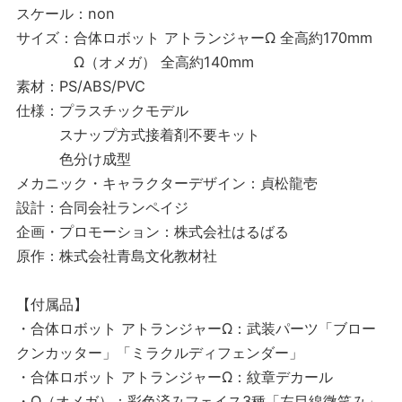
スケール：non
サイズ：合体ロボット アトランジャーΩ 全高約170mm
Ω（オメガ） 全高約140mm
素材：PS/ABS/PVC
仕様：プラスチックモデル
スナップ方式接着剤不要キット
色分け成型
メカニック・キャラクターデザイン：貞松龍壱
設計：合同会社ランペイジ
企画・プロモーション：株式会社はるばる
原作：株式会社青島文化教材社
【付属品】
・合体ロボット アトランジャーΩ：武装パーツ「ブロー
クンカッター」「ミラクルディフェンダー」
・合体ロボット アトランジャーΩ：紋章デカール
・Ω（オメガ）：彩色済みフェイス3種「左目線微笑み」