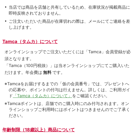
当店では商品を店舗と共有しているため、在庫状況が掲載商品に
即時反映されておりません。
ご注文いただいた商品が在庫切れの際は、メールにてご連絡を差
し上げます。
Tamca（タムカ）について
オンラインショップでご注⽂いただくには「Tamca」会員登録が必
須となります。
「Tamca
（100円税抜）
」は当オンラインショップにてご購⼊いた
だけます。
年会費は
無料
です。
※Tamcaをお届けするまでの「仮の会員番号」では、プレゼントへ
の応募や、ポイントの付与は⾏えません。詳しくは、ご利⽤ガイ
ド
「Tamca（タムカ）について」
をご確認ください。
※Tamcaポイントは、店舗でのご購⼊時にのみ付与されます。オン
ラインショップご利用時にはポイントはつきませんのでご了承く
ださい。
年齢制限（18歳以上）商品について