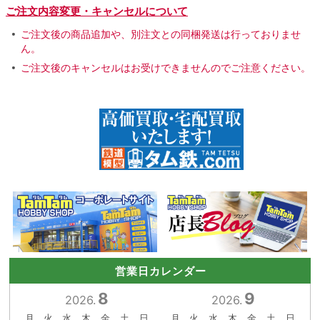
ご注文内容変更・キャンセルについて
ご注文後の商品追加や、別注文との同梱発送は行っておりませ
ん。
ご注文後のキャンセルはお受けできませんのでご注意ください。
営業日カレンダー
8
9
2026.
2026.
月
火
水
木
金
土
日
月
火
水
木
金
土
日