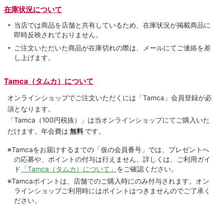
在庫状況について
当店では商品を店舗と共有しているため、在庫状況が掲載商品に
即時反映されておりません。
ご注文いただいた商品が在庫切れの際は、メールにてご連絡を差
し上げます。
Tamca（タムカ）について
オンラインショップでご注⽂いただくには「Tamca」会員登録が必
須となります。
「Tamca
（100円税抜）
」は当オンラインショップにてご購⼊いた
だけます。
年会費は
無料
です。
※Tamcaをお届けするまでの「仮の会員番号」では、プレゼントへ
の応募や、ポイントの付与は⾏えません。詳しくは、ご利⽤ガイ
ド
「Tamca（タムカ）について」
をご確認ください。
※Tamcaポイントは、店舗でのご購⼊時にのみ付与されます。オン
ラインショップご利用時にはポイントはつきませんのでご了承く
ださい。