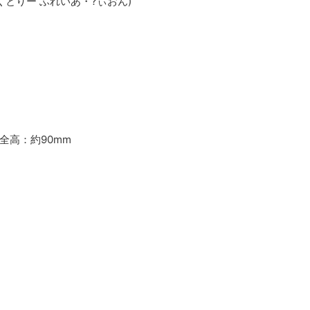
 ふぁくとりー ふれいあ・?ぃおん)
全高：約90mm