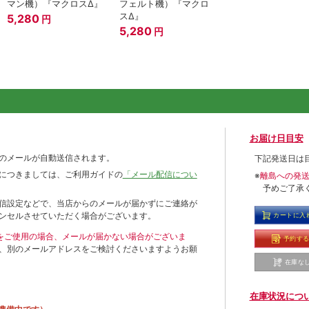
マン機）『マクロスΔ』
フェルト機）『マクロ
スΔ』
5,280
円
5,280
円
お届け日目安
のメールが自動送信されます。
下記発送日は
につきましては、ご利用ガイドの
「メール配信につい
※
離島への発
予めご了承
信設定などで、当店からのメールが届かずにご連絡が
ンセルさせていただく場合がございます。
カートに入
ールをご使用の場合、メールが届かない場合がございま
予約す
、別のメールアドレスをご検討くださいますようお願
在庫な
在庫状況につ