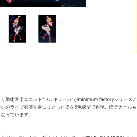
り戦術音楽ユニット“ワルキューレ”がminimum factoryシ
ーレのライブ衣装を身にまとった姿を6色成型で再現、瞳デカール
になっています。