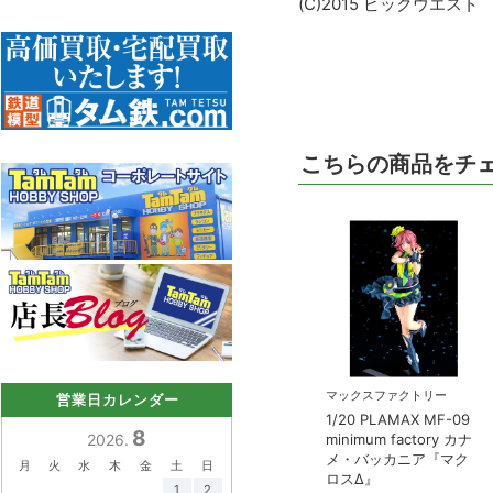
(C)2015 ビックウエスト
こちらの商品をチ
マックスファクトリー
営業日カレンダー
1/20 PLAMAX MF-09
8
2026.
minimum factory カナ
メ・バッカニア『マク
月
火
水
木
金
土
日
ロスΔ』
1
2