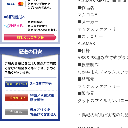
PLAMAX MF-10 min
■作品名
マクロスΔ
■メーカー
マックスファクトリー
■カテゴリー
PLAMAX
■仕様
ABS＆PS組み立て式プラ
■原型制作
なかやまん（マックスフ
■発売元
マックスファクトリー
■販売元
グッドスマイルカンパニ
・掲載の写真は実際の商