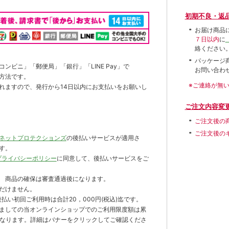
初期不良・返
お届け商品
７日以内
に
絡ください
パッケージ
ンビニ」「郵便局」「銀行」「LINE Pay」で
お問い合わ
方法です。
※ご連絡が無
れますので、発行から14日以内にお支払いをお願いし
ご注文内容変
ご注文後の
ご注文後の
ネットプロテクションズ
の後払いサービスが適用さ
す。
プライバシーポリシー
に同意して、後払いサービスをご
 商品の確保は審査通過後になります。
だけません。
払い初回ご利用時は合計20，000円(税込)迄です。
ましての当オンラインショップでのご利用限度額は累
までとなります。詳細はバナーをクリックしてご確認くださ