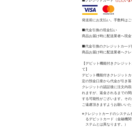
■クレジットカード
（ただいま
発送前にお支払い。手数料はご
■代金引換の現金払い
商品お届け時に配送業者へ現金
■代金引換のクレジットカ―ド
商品お届け時に配送業者へクレ
【デビット機能付きクレジッ
て】
デビット機能付きクレジットカ
定の預金口座から代金が引き落
クレジットの認証後に注文内容
れますが、返金されるまでの間
する可能性がございます。その
ご遠慮頂きますようお願いいた
※クレジットカードのシステム
るデビットカード（金融機関で
ステムとは異なります。）