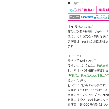
■NP後払い
【NP後払いの詳細】
商品の到着を確認してから、「コ
後払いできる安心・簡単な決済
請求書は、商品とは別に郵送さ
ます。
【ご注意】
後払い手数料：250円
後払いのご注文には、
株式会社
れ、同社へ代金債権を譲渡しま
NP後払い利用規約及び同社の
選択ください。
お支払いには審査が必要です。
未発売（ご予約）はご利用いた
当オンラインショップでのNP後
初回の後払いをお支払後につき
計残高で55,000円(税込)