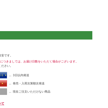
目安です。
送につきましては、お届け日数をいただく場合がございます。
ください。
… 3日以内発送
れる
… 発売・入荷次第順次発送
る
… 現在ご注文いただけない商品
し
いて