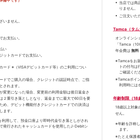
準備中です）
当店では商
りません。
ご注文いた
ざいません。
Tamca（タ
オンラインシ
でお支払い。
「Tamca
（1
払い
年会費は
無料
ジットカードでお支払い。
※Tamca
トの付与は
トカード
※（VISAデビットカード等）
のご利用につい
ご確認くだ
※Tamca
ードでご購入の場合、クレジットの認証時点で、ご指
利用時には
とされます。
が変更になった場合、変更前の利用金額は後日返金さ
年齢制限（18
は２重引き落としとなり、返金までに最大で60日を要
ため、デビット機能付きクレジットカードでの決済は
18歳以上対
します。
せん。
を利用して、預金口座より即時代金引き落としがされ
※年齢を詐称
発行されたキャッシュカードを使用したJ-Debitシ
ます。
※たとえ保護