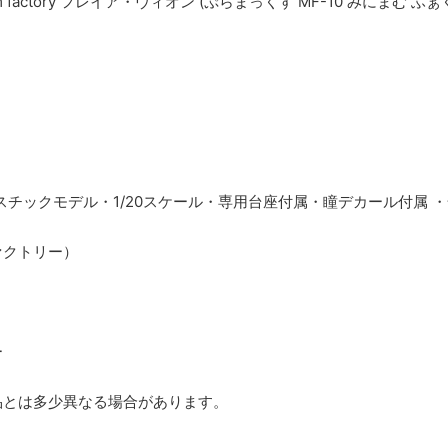
imum factory フレイア・ヴィオン (ぷらまっくす MF-10 みにまむ
スチックモデル・1/20スケール・専用台座付属・瞳デカール付属 ・
ァクトリー）
ー
品とは多少異なる場合があります。