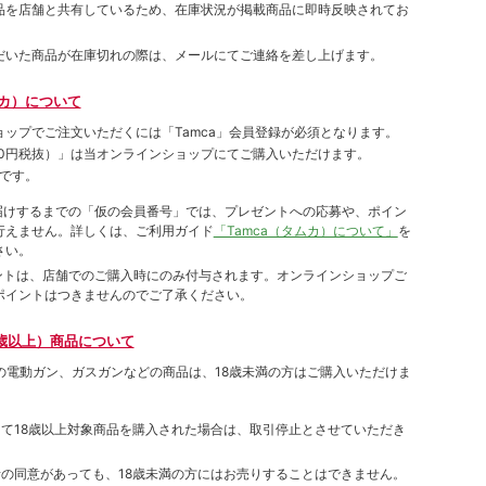
品を店舗と共有しているため、在庫状況が掲載商品に即時反映されてお
だいた商品が在庫切れの際は、メールにてご連絡を差し上げます。
ムカ）について
ョップでご注⽂いただくには「Tamca」会員登録が必須となります。
00円税抜）
」は当オンラインショップにてご購⼊いただけます。
です。
をお届けするまでの「仮の会員番号」では、プレゼントへの応募や、ポイン
⾏えません。詳しくは、ご利⽤ガイド
「Tamca（タムカ）について」
を
さい。
ポイントは、店舗でのご購⼊時にのみ付与されます。オンラインショップご
ポイントはつきませんのでご了承ください。
歳以上）商品について
象の電動ガン、ガスガンなどの商品は、18歳未満の方はご購入いただけま
して18歳以上対象商品を購入された場合は、取引停止とさせていただき
者の同意があっても、18歳未満の方にはお売りすることはできません。