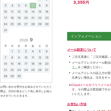
3,355
円
3
4
5
6
7
8
9
10
11
12
13
14
15
16
17
18
19
20
21
22
23
24
25
26
27
28
29
30
31
インフォメーション
9
2026.
月
火
水
木
金
土
日
メール設定について
1
2
3
4
5
6
ご注文直後に「ご注文確認」
7
8
9
10
11
12
13
メールアドレスやメール配信
14
15
16
17
18
19
20
て」
をご確認ください。
21
22
23
24
25
26
27
メールアドレスの誤入力や受
28
29
30
出来ない場合は、注文をキャ
※
iCloudメールやフリーメ
お問い合わせ受付をお休みさせていただく
す。
その際は大変恐縮ですが
際は、日付の色をピンク色に表示しお知ら
いいたします。
せさせていただきます。
お支払い方法