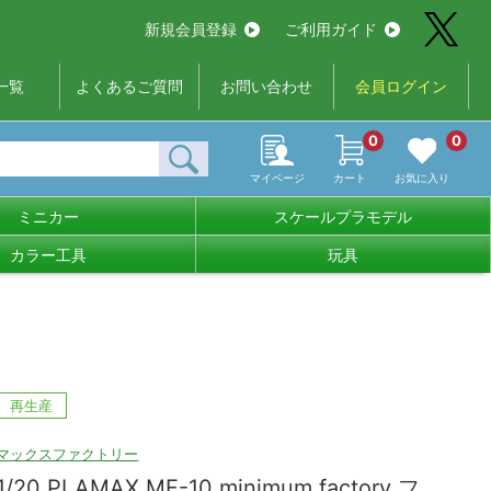
新規会員登録
ご利用ガイド
一覧
よくあるご質問
お問い合わせ
会員ログイン
0
0
マイページ
カート
お気に入り
ミニカー
スケールプラモデル
カラー工具
玩具
再生産
マックスファクトリー
1/20 PLAMAX MF-10 minimum factory フ