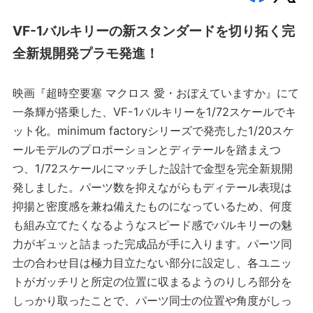
VF-1バルキリーの新スタンダードを切り拓く完
全新規開発プラモ発進！
映画『超時空要塞 マクロス 愛・おぼえていますか』にて
一条輝が搭乗した、VF-1バルキリーを1/72スケールでキ
ット化。minimum factoryシリーズで発売した1/20スケ
ールモデルのプロポーションとディテールを踏まえつ
つ、1/72スケールにマッチした設計で金型を完全新規開
発しました。パーツ数を抑えながらもディテール表現は
抑揚と密度感を兼ね備えたものになっているため、何度
も組み立てたくなるようなスピード感でバルキリーの魅
力がギュッと詰まった完成品が手に入ります。パーツ同
士の合わせ目は極力目立たない部分に設定し、各ユニッ
トがガッチリと所定の位置に収まるようのりしろ部分を
しっかり取ったことで、パーツ同士の位置や角度がしっ