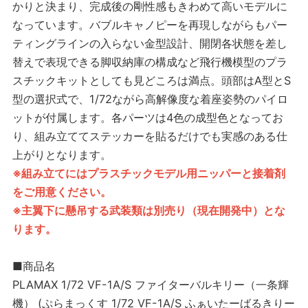
かりと決まり、完成後の剛性感もきわめて高いモデルに
なっています。バブルキャノピーを再現しながらもパー
ティングラインの入らない金型設計、開閉各状態を差し
替えで表現できる脚収納庫の構成など飛行機模型のプラ
スチックキットとしても見どころは満点。頭部はA型とS
型の選択式で、1/72ながら高解像度な着座姿勢のパイロ
ットが付属します。各パーツは4色の成型色となってお
り、組み立ててステッカーを貼るだけでも実感のある仕
上がりとなります。
※組み立てにはプラスチックモデル用ニッパーと接着剤
をご用意ください。
※主翼下に懸吊する武装類は別売り（現在開発中）とな
ります。
■商品名
PLAMAX 1/72 VF-1A/S ファイターバルキリー（一条輝
機） (ぷらまっくす 1/72 VF-1A/S ふぁいたーばるきりー