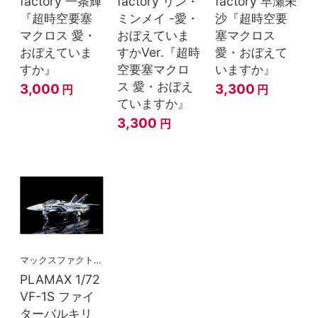
factory 一条輝
factory リン・
factory 早瀬未
『超時空要塞
ミンメイ -愛・
沙『超時空要
マクロス 愛・
おぼえていま
塞マクロス
おぼえていま
すかVer.『超時
愛・おぼえて
すか』
空要塞マクロ
いますか』
ス 愛・おぼえ
3,000
3,300
円
円
ていますか』
3,300
円
マックスファクトリー
PLAMAX 1/72
VF-1S ファイ
ターバルキリ