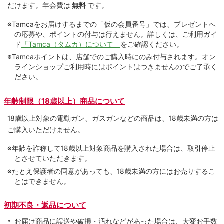
だけます。
年会費は
無料
です。
※Tamcaをお届けするまでの「仮の会員番号」では、プレゼントへ
の応募や、ポイントの付与は⾏えません。詳しくは、ご利⽤ガイ
ド
「Tamca（タムカ）について」
をご確認ください。
※Tamcaポイントは、店舗でのご購⼊時にのみ付与されます。オン
ラインショップご利用時にはポイントはつきませんのでご了承く
ださい。
年齢制限（18歳以上）商品について
18歳以上対象の電動ガン、ガスガンなどの商品は、18歳未満の方は
ご購入いただけません。
※年齢を詐称して18歳以上対象商品を購入された場合は、取引停止
とさせていただきます。
※たとえ保護者の同意があっても、18歳未満の方にはお売りするこ
とはできません。
初期不良・返品について
お届け商品に誤送や破損・汚れなどがあった場合は、大変お手数