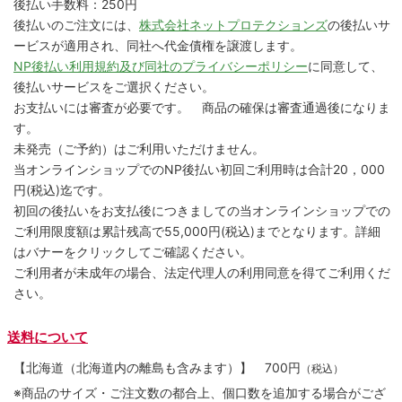
後払い手数料：250円
後払いのご注文には、
株式会社ネットプロテクションズ
の後払いサ
ービスが適用され、同社へ代金債権を譲渡します。
NP後払い利用規約及び同社のプライバシーポリシー
に同意して、
後払いサービスをご選択ください。
お支払いには審査が必要です。 商品の確保は審査通過後になりま
す。
未発売（ご予約）はご利用いただけません。
当オンラインショップでのNP後払い初回ご利用時は合計20，000
円(税込)迄です。
初回の後払いをお支払後につきましての当オンラインショップでの
ご利用限度額は累計残高で55,000円(税込)までとなります。詳細
はバナーをクリックしてご確認ください。
ご利用者が未成年の場合、法定代理人の利用同意を得てご利用くだ
さい。
送料について
【北海道（北海道内の離島も含みます）】
700円
（税込）
※商品のサイズ・ご注文数の都合上、個口数を追加する場合がござ