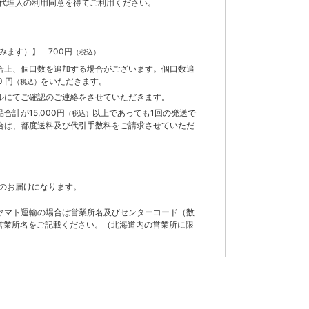
代理人の利用同意を得てご利用ください。
含みます）】
700円
（税込）
合上、個口数を追加する場合がございます。個口数追
 円
をいただきます。
（税込）
ルにてご確認のご連絡をさせていただきます。
計が15,000円
以上であっても1回の発送で
（税込）
合は、都度送料及び代引手数料をご請求させていただ
のお届けになります。
ヤマト運輸の場合は営業所名及びセンターコード（数
営業所名をご記載ください。（北海道内の営業所に限