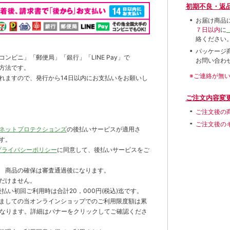
初期不良・返
お届け商品
７日以内
に
絡ください
パッケージ
ンビニ」「郵便局」「銀行」「LINE Pay」で
お問い合わ
方法です。
※ご連絡が無
れますので、発行から14日以内にお支払いをお願いし
ご注文内容変
ご注文後の
ご注文後の
ネットプロテクションズ
の後払いサービスが適用さ
す。
プライバシーポリシー
に同意して、後払いサービスをご
 商品の確保は審査通過後になります。
だけません。
払い初回ご利用時は合計20，000円(税込)迄です。
ましての当オンラインショップでのご利用限度額は累
までとなります。詳細はバナーをクリックしてご確認くださ