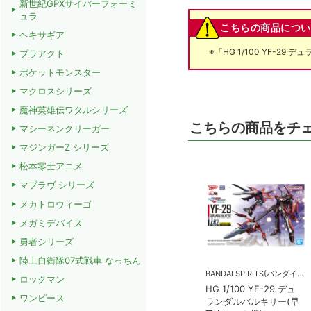
新世紀GPXサイバーフォーミ
ュラ
こちらの商品につい
ヘキサギア
※「HG 1/100 YF-
プラアクト
ポケットモンスター
マクロスシリーズ
魔神英雄伝ワタルシリーズ
こちらの商品をチ
マシーネンクリーガー
マジンガーZ シリーズ
松本零士アニメ
マブラヴ シリーズ
メカトロウィーゴ
メガミデバイス
勇者シリーズ
陸上自衛隊07式戦車 なっちん
BANDAI SPIRITS(バンダイスピリッツ)
ロックマン
HG 1/100 YF-29 デュ
ワンピース
ランダルバルキリー(早