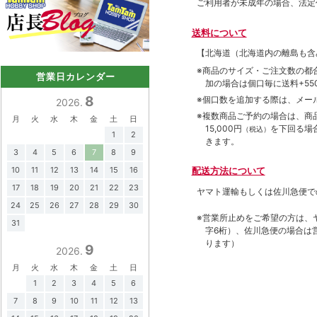
ご利用者が未成年の場合、法定
送料について
【北海道（北海道内の離島も
※商品のサイズ・ご注文数の都
営業日カレンダー
加の場合は個口毎に送料+550
8
※個口数を追加する際は、メー
2026.
※複数商品ご予約の場合は、商品合
月
火
水
木
金
土
日
15,000円
を下回る場
（税込）
1
2
きます。
3
4
5
6
7
8
9
10
11
12
13
14
15
16
配送方法について
17
18
19
20
21
22
23
ヤマト運輸もしくは佐川急便で
24
25
26
27
28
29
30
※営業所止めをご希望の方は、
31
字6桁）、佐川急便の場合は
ります）
9
2026.
月
火
水
木
金
土
日
1
2
3
4
5
6
7
8
9
10
11
12
13