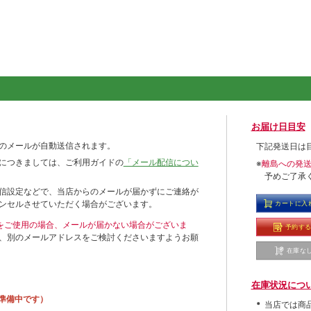
お届け日目安
のメールが自動送信されます。
下記発送日は
につきましては、ご利用ガイドの
「メール配信につい
※
離島への発
予めご了承
信設定などで、当店からのメールが届かずにご連絡が
ンセルさせていただく場合がございます。
カートに入
ールをご使用の場合、メールが届かない場合がございま
予約す
、別のメールアドレスをご検討くださいますようお願
在庫な
在庫状況につ
準備中です）
当店では商