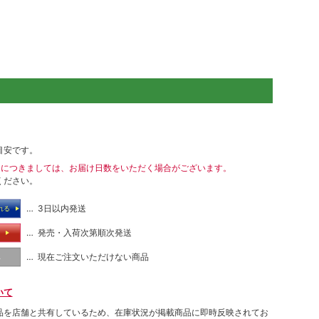
目安です。
送につきましては、お届け日数をいただく場合がございます。
ください。
… 3日以内発送
れる
… 発売・入荷次第順次発送
る
… 現在ご注文いただけない商品
し
いて
品を店舗と共有しているため、在庫状況が掲載商品に即時反映されてお