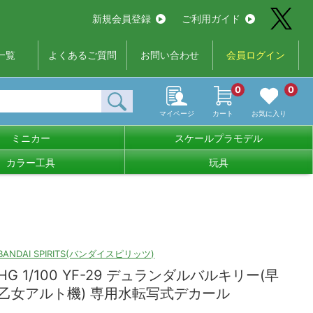
新規会員登録
ご利用ガイド
一覧
よくあるご質問
お問い合わせ
会員ログイン
0
0
マイページ
カート
お気に入り
ミニカー
スケールプラモデル
カラー工具
玩具
BANDAI SPIRITS(バンダイスピリッツ)
HG 1/100 YF-29 デュランダルバルキリー(早
乙女アルト機) 専用水転写式デカール