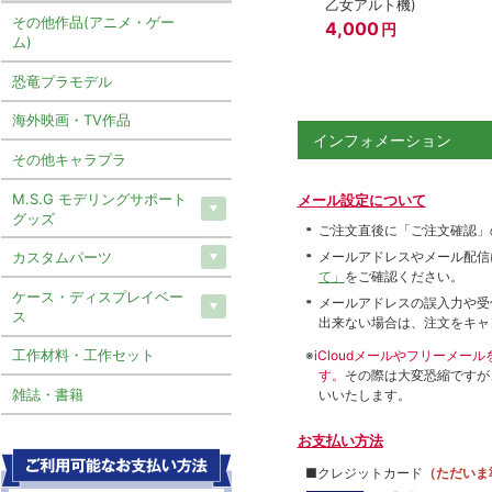
乙女アルト機)
その他作品(アニメ・ゲー
4,000
円
ム)
恐竜プラモデル
海外映画・TV作品
インフォメーション
その他キャラプラ
M.S.G モデリングサポート
メール設定について
グッズ
ご注文直後に「ご注文確認」
メールアドレスやメール配信
カスタムパーツ
て」
をご確認ください。
ケース・ディスプレイベー
メールアドレスの誤入力や受
ス
出来ない場合は、注文をキャ
工作材料・工作セット
※
iCloudメールやフリーメ
す。
その際は大変恐縮ですが
雑誌・書籍
いいたします。
お支払い方法
■クレジットカード
（ただいま