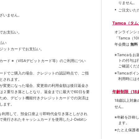
りません。
ご注文いた
ざいません。
Tamca（タ
オンラインシ
でお支払い。
「Tamca
（1
払い
年会費は
無料
ジットカードでお支払い。
※Tamca
トの付与は
トカード
※（VISAデビットカード等）
のご利用につい
ご確認くだ
※Tamca
ードでご購入の場合、クレジットの認証時点で、ご指
利用時には
とされます。
が変更になった場合、変更前の利用金額は後日返金さ
年齢制限（18
は２重引き落としとなり、返金までに最大で60日を要
ため、デビット機能付きクレジットカードでの決済は
18歳以上対
します。
せん。
を利用して、預金口座より即時代金引き落としがされ
※年齢を詐称
発行されたキャッシュカードを使用したJ-Debitシ
ます。
※たとえ保護