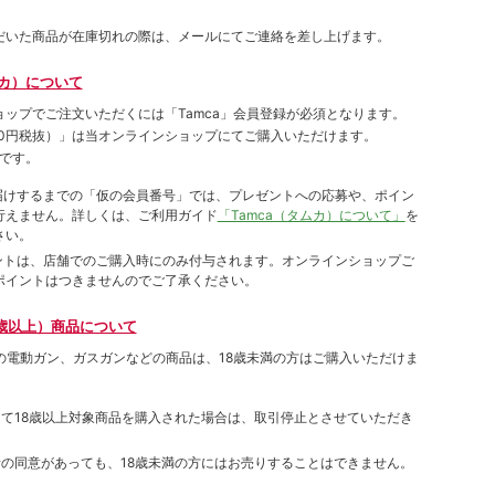
だいた商品が在庫切れの際は、メールにてご連絡を差し上げます。
ムカ）について
ョップでご注⽂いただくには「Tamca」会員登録が必須となります。
00円税抜）
」は当オンラインショップにてご購⼊いただけます。
です。
をお届けするまでの「仮の会員番号」では、プレゼントへの応募や、ポイン
⾏えません。詳しくは、ご利⽤ガイド
「Tamca（タムカ）について」
を
さい。
ポイントは、店舗でのご購⼊時にのみ付与されます。オンラインショップご
ポイントはつきませんのでご了承ください。
歳以上）商品について
象の電動ガン、ガスガンなどの商品は、18歳未満の方はご購入いただけま
して18歳以上対象商品を購入された場合は、取引停止とさせていただき
者の同意があっても、18歳未満の方にはお売りすることはできません。