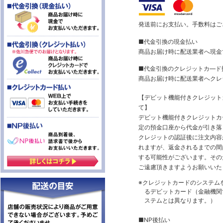
発送前にお支払い。手数料はご
■代金引換の現金払い
商品お届け時に配送業者へ現金
■代金引換のクレジットカ―ド
商品お届け時に配送業者へクレ
【デビット機能付きクレジッ
て】
デビット機能付きクレジットカ
定の預金口座から代金が引き落
クレジットの認証後に注文内容
れますが、返金されるまでの間
する可能性がございます。その
ご遠慮頂きますようお願いいた
※クレジットカードのシステム
るデビットカード（金融機関で
ステムとは異なります。）
■NP後払い