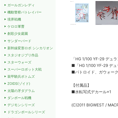
ガールガンレディ
機動警察パトレイバー
境界戦機
ケロロ軍曹
創彩少女庭園
サンダーバード
新幹線変形ロボ シンカリオン
スタジオジブリ作品
「HG 1/100 YF-
スターウォーズ
■「HG 1/100 YF-
スーパーロボット大戦
■バトロイド、ガウォー
装甲騎兵ボトムズ
ZOIDS(ゾイド)
【付属品】
太陽の牙ダグラム
■水転写式デカール×1
ダンボール戦機
(C)2011 BIGWEST / MA
デジモンシリーズ
ドラゴンボールシリーズ