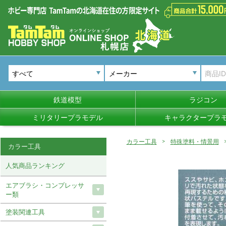
メーカー
鉄道模型
ラジコン
ミリタリープラモデル
キャラクタープラ
カラー工具
特殊塗料・情景用
カラー工具
人気商品ランキング
エアブラシ・コンプレッサ
ー類
塗装関連工具