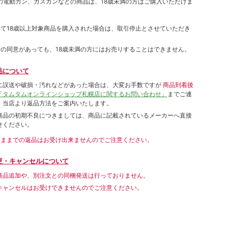
象の電動ガン、ガスガンなどの商品は、18歳未満の方はご購入いただけま
して18歳以上対象商品を購入された場合は、取引停止とさせていただき
者の同意があっても、18歳未満の方にはお売りすることはできません。
品について
に誤送や破損・汚れなどがあった場合は、大変お手数ですが
商品到着後
「タムタムオンラインショップ札幌店に関するお問い合わせ」
までご連
。当店より返品方法をご案内いたします。
商品の初期不良につきましては、商品に記載されているメーカーへ直接
せください。
いままでの返品はお受け出来ませんのでご注意ください。
更・キャンセルについて
商品追加や、別注文との同梱発送は行っておりません。
キャンセルはお受けできませんのでご注意ください。