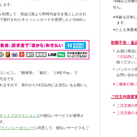
18歳以上対
します。
せん。
を利用して、預金口座より即時代金引き落としがされ
※年齢を詐称
発行されたキャッシュカードを使用したJ-Debitシ
ます。
※たとえ保護
初期不良・返
お届け商品
７日以内
に
絡ください
パッケージ
ンビニ」「郵便局」「銀行」「LINE Pay」で
お問い合わ
方法です。
※ご連絡が無
れますので、発行から14日以内にお支払いをお願いし
ご注文内容変
ご注文後の
ご注文後の
ネットプロテクションズ
の後払いサービスが適用さ
す。
プライバシーポリシー
に同意して、後払いサービスをご