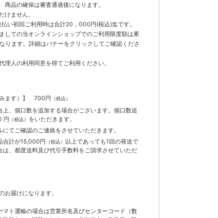
 商品の確保は審査通過後になります。
だけません。
払い初回ご利用時は合計20，000円(税込)迄です。
ましての当オンラインショップでのご利用限度額は累
までとなります。詳細はバナーをクリックしてご確認くださ
代理人の利用同意を得てご利用ください。
含みます）】
700円
（税込）
合上、個口数を追加する場合がございます。個口数追
 円
をいただきます。
（税込）
ルにてご確認のご連絡をさせていただきます。
計が15,000円
以上であっても1回の発送で
（税込）
合は、都度送料及び代引手数料をご請求させていただ
のお届けになります。
ヤマト運輸の場合は営業所名及びセンターコード（数