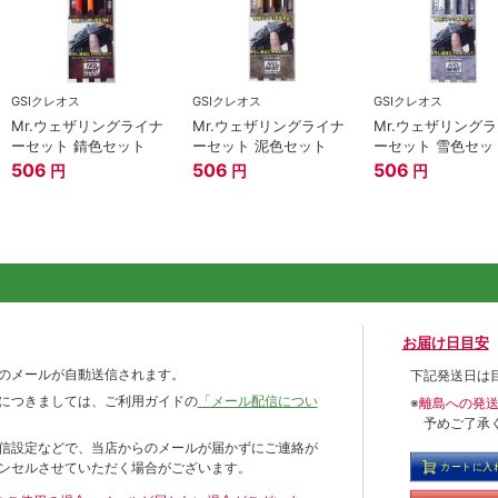
GSIクレオス
GSIクレオス
GSIクレオス
Mr.ウェザリングライナ
Mr.ウェザリングライナ
Mr.ウェザリング
ーセット 錆色セット
ーセット 泥色セット
ーセット 雪色セッ
506
506
506
円
円
円
お届け日目安
のメールが自動送信されます。
下記発送日は
につきましては、ご利用ガイドの
「メール配信につい
※
離島への発
予めご了承
信設定などで、当店からのメールが届かずにご連絡が
ンセルさせていただく場合がございます。
カートに入