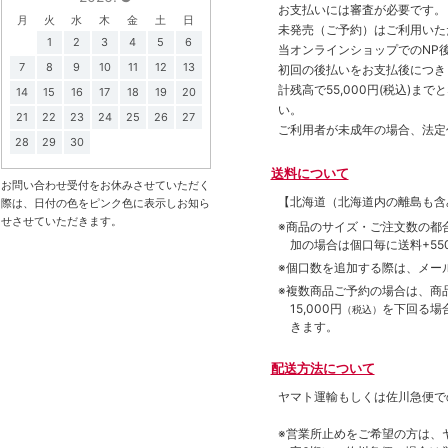
お支払いには審査が必要です。
月
火
水
木
金
土
日
未発売（ご予約）はご利用いた
1
2
3
4
5
6
当オンラインショップでのNP後
7
8
9
10
11
12
13
初回の後払いをお支払後につき
計残高で55,000円(税込)
14
15
16
17
18
19
20
い。
21
22
23
24
25
26
27
ご利用者が未成年の場合、法定
28
29
30
送料について
お問い合わせ受付をお休みさせていただく
【北海道（北海道内の離島も
際は、日付の色をピンク色に表示しお知ら
せさせていただきます。
※商品のサイズ・ご注文数の都
加の場合は個口毎に送料+550
※個口数を追加する際は、メー
※複数商品ご予約の場合は、商品合
15,000円
を下回る場
（税込）
きます。
配送方法について
ヤマト運輸もしくは佐川急便で
※営業所止めをご希望の方は、