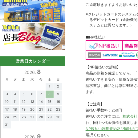
ご遠慮頂きますようお願いいた
※クレジットカードのシステム
るデビットカード（金融機関で
ステムとは異なります。）
■NP後払い
営業日カレンダー
【NP後払いの詳細】
8
2026.
商品の到着を確認してから、「コ
後払いできる安心・簡単な決済
月
火
水
木
金
土
日
請求書は、商品とは別に郵送さ
1
2
ます。
3
4
5
6
7
8
9
10
11
12
13
14
15
16
【ご注意】
17
18
19
20
21
22
23
後払い手数料：250円
後払いのご注文には、
株式会社
24
25
26
27
28
29
30
れ、同社へ代金債権を譲渡しま
31
NP後払い利用規約及び同社の
選択ください。
9
2026.