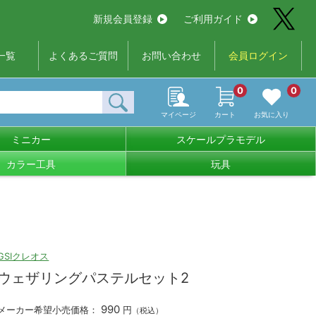
新規会員登録
ご利用ガイド
一覧
よくあるご質問
お問い合わせ
会員ログイン
0
0
マイページ
カート
お気に入り
ミニカー
スケールプラモデル
カラー工具
玩具
GSIクレオス
ウェザリングパステルセット2
990
メーカー希望小売価格：
円
（税込）