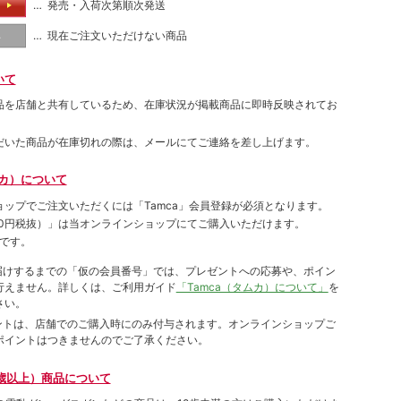
… 発売・入荷次第順次発送
る
… 現在ご注文いただけない商品
し
いて
品を店舗と共有しているため、在庫状況が掲載商品に即時反映されてお
だいた商品が在庫切れの際は、メールにてご連絡を差し上げます。
ムカ）について
ョップでご注⽂いただくには「Tamca」会員登録が必須となります。
00円税抜）
」は当オンラインショップにてご購⼊いただけます。
です。
をお届けするまでの「仮の会員番号」では、プレゼントへの応募や、ポイン
⾏えません。詳しくは、ご利⽤ガイド
「Tamca（タムカ）について」
を
さい。
ポイントは、店舗でのご購⼊時にのみ付与されます。オンラインショップご
ポイントはつきませんのでご了承ください。
歳以上）商品について