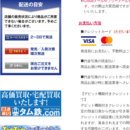
※
iCloudメールやフリーメ
す。
その際は大変恐縮ですが
いいたします。
お支払い方法
■クレジットカード
（ただいま
発送前にお支払い。手数料はご
■代金引換の現金払い
商品お届け時に配送業者へ現金
■代金引換のクレジットカ―ド
商品お届け時に配送業者へクレ
【デビット機能付きクレジッ
て】
デビット機能付きクレジットカ
定の預金口座から代金が引き落
クレジットの認証後に注文内容
れますが、返金されるまでの間
する可能性がございます。その