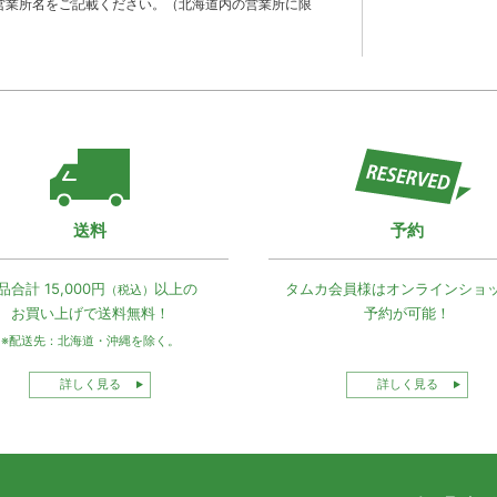
営業所名をご記載ください。（北海道内の営業所に限
送料
予約
品合計 15,000円
以上の
タムカ会員様は
オンラインショ
（税込）
お買い上げで
送料無料！
予約が可能！
※配送先：北海道・沖縄を除く。
詳しく見る
詳しく見る