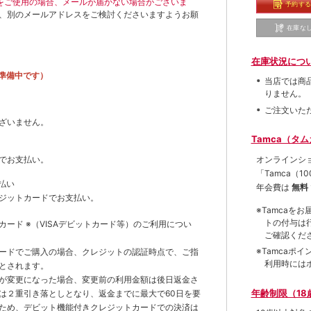
ールをご使用の場合、メールが届かない場合がございま
予約す
、別のメールアドレスをご検討くださいますようお願
在庫な
在庫状況につ
準備中です）
当店では商
りません。
ご注文いた
ざいません。
Tamca（タ
オンラインシ
でお支払い。
「Tamca
（1
払い
年会費は
無料
ジットカードでお支払い。
※Tamca
トの付与は
トカード
※（VISAデビットカード等）
のご利用につい
ご確認くだ
※Tamca
ードでご購入の場合、クレジットの認証時点で、ご指
利用時には
とされます。
が変更になった場合、変更前の利用金額は後日返金さ
年齢制限（18
は２重引き落としとなり、返金までに最大で60日を要
ため、デビット機能付きクレジットカードでの決済は