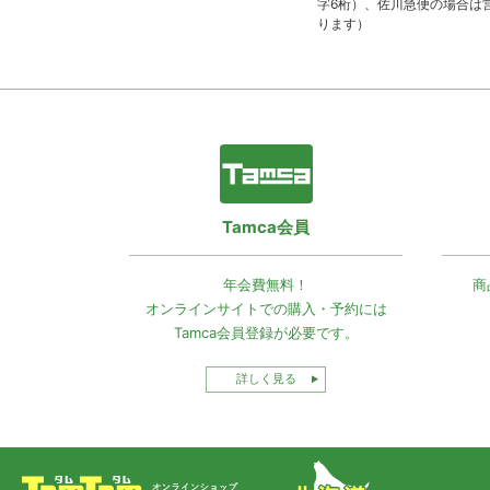
字6桁）、佐川急便の場合は
ります）
Tamca会員
年会費無料！
商
オンラインサイトでの
購入・予約には
Tamca会員登録
が必要です。
詳しく見る