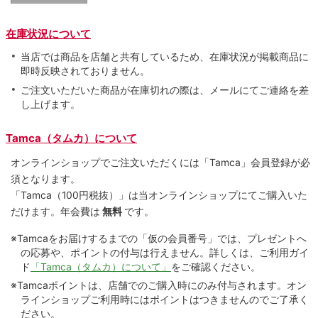
在庫状況について
当店では商品を店舗と共有しているため、在庫状況が掲載商品に
即時反映されておりません。
ご注文いただいた商品が在庫切れの際は、メールにてご連絡を差
し上げます。
Tamca（タムカ）について
オンラインショップでご注⽂いただくには「Tamca」会員登録が必
須となります。
「Tamca
（100円税抜）
」は当オンラインショップにてご購⼊いた
だけます。
年会費は
無料
です。
※Tamcaをお届けするまでの「仮の会員番号」では、プレゼントへ
の応募や、ポイントの付与は⾏えません。詳しくは、ご利⽤ガイ
ド
「Tamca（タムカ）について」
をご確認ください。
※Tamcaポイントは、店舗でのご購⼊時にのみ付与されます。オン
ラインショップご利用時にはポイントはつきませんのでご了承く
ださい。