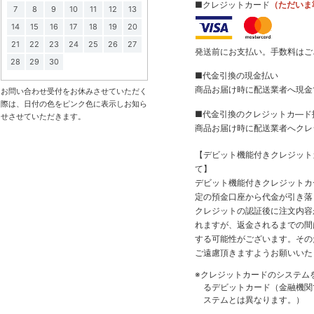
■クレジットカード
（ただいま
7
8
9
10
11
12
13
14
15
16
17
18
19
20
21
22
23
24
25
26
27
発送前にお支払い。手数料はご
28
29
30
■代金引換の現金払い
商品お届け時に配送業者へ現金
お問い合わせ受付をお休みさせていただく
際は、日付の色をピンク色に表示しお知ら
■代金引換のクレジットカ―ド
せさせていただきます。
商品お届け時に配送業者へクレ
【デビット機能付きクレジッ
て】
デビット機能付きクレジットカ
定の預金口座から代金が引き落
クレジットの認証後に注文内容
れますが、返金されるまでの間
する可能性がございます。その
ご遠慮頂きますようお願いいた
※クレジットカードのシステム
るデビットカード（金融機関で
ステムとは異なります。）