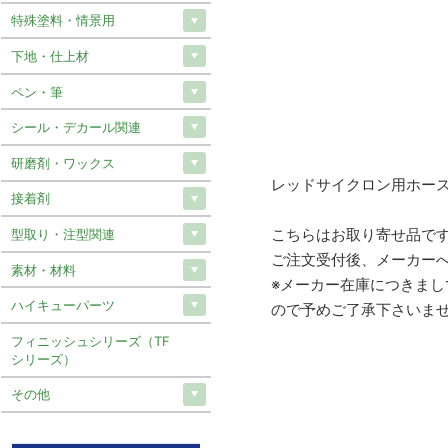
特殊塗料・情景用
下地・仕上材
ペン・筆
シール・デカール関連
研磨剤・ワックス
レッドサイクロン用ホー
接着剤
こちらはお取り寄せ品で
型取り・注型関連
ご注文受付後、メーカー
素材・材料
※メーカー在庫につきま
ハイキューパーツ
ので予めご了承下さいま
フィニッシュシリーズ（TF
シリーズ）
その他