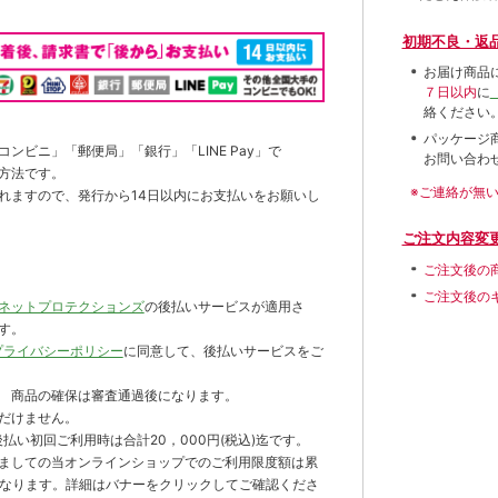
初期不良・返
お届け商品
７日以内
に
絡ください
パッケージ
ンビニ」「郵便局」「銀行」「LINE Pay」で
お問い合わ
方法です。
※ご連絡が無
れますので、発行から14日以内にお支払いをお願いし
ご注文内容変
ご注文後の
ご注文後の
ネットプロテクションズ
の後払いサービスが適用さ
す。
プライバシーポリシー
に同意して、後払いサービスをご
 商品の確保は審査通過後になります。
だけません。
払い初回ご利用時は合計20，000円(税込)迄です。
ましての当オンラインショップでのご利用限度額は累
までとなります。詳細はバナーをクリックしてご確認くださ