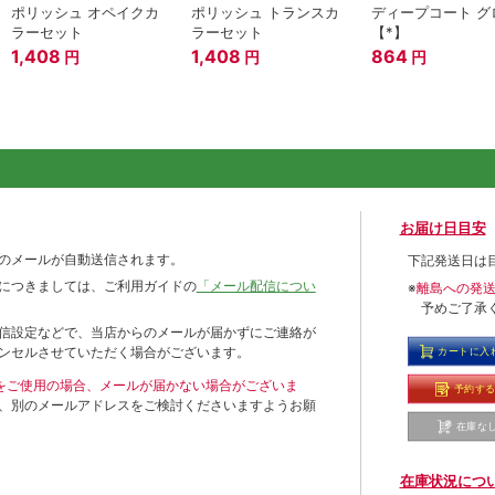
ポリッシュ オペイクカ
ポリッシュ トランスカ
ディープコート グ
ラーセット
ラーセット
【*】
1,408
1,408
864
円
円
円
お届け日目安
のメールが自動送信されます。
下記発送日は
につきましては、ご利用ガイドの
「メール配信につい
※
離島への発
予めご了承
信設定などで、当店からのメールが届かずにご連絡が
ンセルさせていただく場合がございます。
カートに入
ールをご使用の場合、メールが届かない場合がございま
予約す
、別のメールアドレスをご検討くださいますようお願
在庫な
在庫状況につ