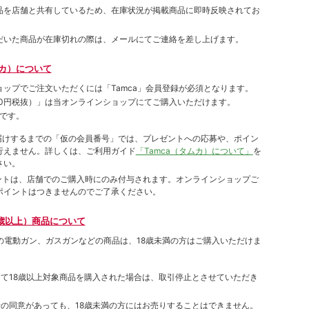
品を店舗と共有しているため、在庫状況が掲載商品に即時反映されてお
だいた商品が在庫切れの際は、メールにてご連絡を差し上げます。
ムカ）について
ョップでご注⽂いただくには「Tamca」会員登録が必須となります。
00円税抜）
」は当オンラインショップにてご購⼊いただけます。
です。
をお届けするまでの「仮の会員番号」では、プレゼントへの応募や、ポイン
⾏えません。詳しくは、ご利⽤ガイド
「Tamca（タムカ）について」
を
さい。
ポイントは、店舗でのご購⼊時にのみ付与されます。オンラインショップご
ポイントはつきませんのでご了承ください。
歳以上）商品について
象の電動ガン、ガスガンなどの商品は、18歳未満の方はご購入いただけま
して18歳以上対象商品を購入された場合は、取引停止とさせていただき
者の同意があっても、18歳未満の方にはお売りすることはできません。