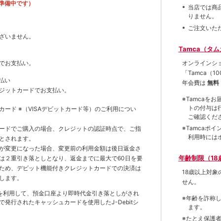
準備中です）
当店では商
りません。
ご注文いた
ざいません。
Tamca（タ
オンラインシ
でお支払い。
「Tamca
（1
払い
年会費は
無料
ジットカードでお支払い。
※Tamca
トの付与は
トカード
※（VISAデビットカード等）
のご利用につい
ご確認くだ
※Tamca
ードでご購入の場合、クレジットの認証時点で、ご指
利用時には
とされます。
が変更になった場合、変更前の利用金額は後日返金さ
年齢制限（18
は２重引き落としとなり、返金までに最大で60日を要
ため、デビット機能付きクレジットカードでの決済は
18歳以上対
します。
せん。
を利用して、預金口座より即時代金引き落としがされ
※年齢を詐称
発行されたキャッシュカードを使用したJ-Debitシ
ます。
※たとえ保護