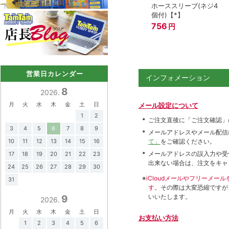
ホーススリーブ(ネジ4
個付)【*】
756
円
営業日カレンダー
インフォメーション
8
2026.
月
火
水
木
金
土
日
メール設定について
1
2
ご注文直後に「ご注文確認」
3
4
5
6
7
8
9
メールアドレスやメール配信
10
11
12
13
14
15
16
て」
をご確認ください。
メールアドレスの誤入力や受
17
18
19
20
21
22
23
出来ない場合は、注文をキャ
24
25
26
27
28
29
30
※
iCloudメールやフリーメ
31
す。
その際は大変恐縮ですが
いいたします。
9
2026.
月
火
水
木
金
土
日
お支払い方法
1
2
3
4
5
6