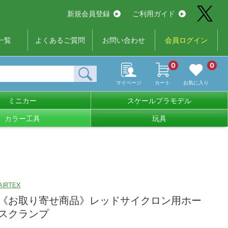
新規会員登録
ご利用ガイド
一覧
よくあるご質問
お問い合わせ
会員ログイン
0
0
マイページ
カート
お気に入り
ミニカー
スケールプラモデル
カラー工具
玩具
AIRTEX
《お取り寄せ商品》レッドサイクロン用ホー
スクランプ