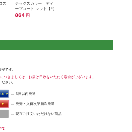
ロス
テックスカラー ディ
ープコート マット【*】
864
円
目安です。
送につきましては、お届け日数をいただく場合がございます。
ください。
… 3日以内発送
れる
… 発売・入荷次第順次発送
る
… 現在ご注文いただけない商品
し
いて