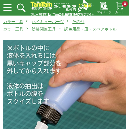
0
マイページ
カート
カラー工具
ハイキューパーツ
その他
カラー工具
塗装関連工具
調色用品・皿・スペアボトル