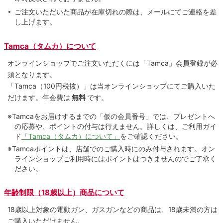
ご注文いただいた商品が在庫切れの際は、メールにてご連絡を差
し上げます。
Tamca（タムカ）について
オンラインショップでご注⽂いただくには「Tamca」会員登録が必
須となります。
「Tamca
（100円税抜）
」は当オンラインショップにてご購⼊いた
だけます。
年会費は
無料
です。
※Tamcaをお届けするまでの「仮の会員番号」では、プレゼントへ
の応募や、ポイントの付与は⾏えません。詳しくは、ご利⽤ガイ
ド
「Tamca（タムカ）について」
をご確認ください。
※Tamcaポイントは、店舗でのご購⼊時にのみ付与されます。オン
ラインショップご利用時にはポイントはつきませんのでご了承く
ださい。
年齢制限（18歳以上）商品について
18歳以上対象の電動ガン、ガスガンなどの商品は、18歳未満の方は
ご購入いただけません。