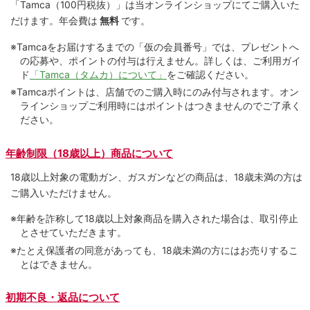
「Tamca
（100円税抜）
」は当オンラインショップにてご購⼊いた
だけます。
年会費は
無料
です。
※Tamcaをお届けするまでの「仮の会員番号」では、プレゼントへ
の応募や、ポイントの付与は⾏えません。詳しくは、ご利⽤ガイ
ド
「Tamca（タムカ）について」
をご確認ください。
※Tamcaポイントは、店舗でのご購⼊時にのみ付与されます。オン
ラインショップご利用時にはポイントはつきませんのでご了承く
ださい。
年齢制限（18歳以上）商品について
18歳以上対象の電動ガン、ガスガンなどの商品は、18歳未満の方は
ご購入いただけません。
※年齢を詐称して18歳以上対象商品を購入された場合は、取引停止
とさせていただきます。
※たとえ保護者の同意があっても、18歳未満の方にはお売りするこ
とはできません。
初期不良・返品について