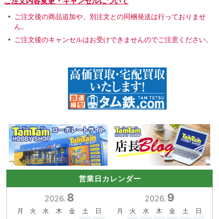
ご注文内容変更・キャンセルについて
ご注文後の商品追加や、別注文との同梱発送は行っておりませ
ん。
ご注文後のキャンセルはお受けできませんのでご注意ください。
営業日カレンダー
8
9
2026.
2026.
月
火
水
木
金
土
日
月
火
水
木
金
土
日