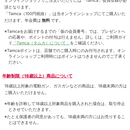
オンラインショップでご注⽂いただくには「Tamca」会員登録が必
須となります。
「Tamca
（100円税抜）
」は当オンラインショップにてご購⼊いた
だけます。
年会費は
無料
です。
※Tamcaをお届けするまでの「仮の会員番号」では、プレゼントへ
の応募や、ポイントの付与は⾏えません。詳しくは、ご利⽤ガイ
ド
「Tamca（タムカ）について」
をご確認ください。
※Tamcaポイントは、店舗でのご購⼊時にのみ付与されます。オン
ラインショップご利用時にはポイントはつきませんのでご了承く
ださい。
年齢制限（18歳以上）商品について
18歳以上対象の電動ガン、ガスガンなどの商品は、18歳未満の方は
ご購入いただけません。
※年齢を詐称して18歳以上対象商品を購入された場合は、取引停止
とさせていただきます。
※たとえ保護者の同意があっても、18歳未満の方にはお売りするこ
とはできません。