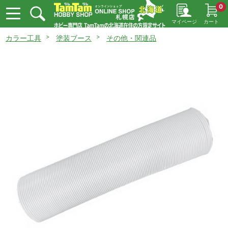
0
マイページ
カート
カラー工具
塗装ブース
その他・関連品