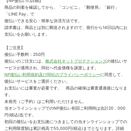
【NP後払いの詳細】
商品の到着を確認してから、「コンビニ」「郵便局」「銀行」
「LINE Pay」で
後払いできる安心・簡単な決済方法です。
請求書は、商品とは別に郵送されますので、発行から14日以内にお
支払いをお願いします。
【ご注意】
後払い手数料：250円
後払いのご注文には、
株式会社ネットプロテクションズ
の後払いサ
ービスが適用され、同社へ代金債権を譲渡します。
NP後払い利用規約及び同社のプライバシーポリシー
に同意して、
後払いサービスをご選択ください。
お支払いには審査が必要です。 商品の確保は審査通過後になりま
す。
未発売（ご予約）はご利用いただけません。
当オンラインショップでのNP後払い初回ご利用時は合計20，000
円(税込)迄です。
初回の後払いをお支払後につきましての当オンラインショップでの
ご利用限度額は累計残高で55,000円(税込)までとなります。詳細