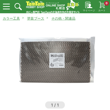
0
マイページ
カート
カラー工具
塗装ブース
その他・関連品
1
/
1