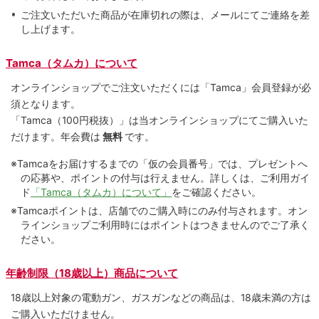
ご注文いただいた商品が在庫切れの際は、メールにてご連絡を差
し上げます。
Tamca（タムカ）について
オンラインショップでご注⽂いただくには「Tamca」会員登録が必
須となります。
「Tamca
（100円税抜）
」は当オンラインショップにてご購⼊いた
だけます。
年会費は
無料
です。
※Tamcaをお届けするまでの「仮の会員番号」では、プレゼントへ
の応募や、ポイントの付与は⾏えません。詳しくは、ご利⽤ガイ
ド
「Tamca（タムカ）について」
をご確認ください。
※Tamcaポイントは、店舗でのご購⼊時にのみ付与されます。オン
ラインショップご利用時にはポイントはつきませんのでご了承く
ださい。
年齢制限（18歳以上）商品について
18歳以上対象の電動ガン、ガスガンなどの商品は、18歳未満の方は
ご購入いただけません。