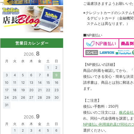
ご遠慮頂きますようお願いいた
※クレジットカードのシステム
るデビットカード（金融機関で
ステムとは異なります。）
■NP後払い
営業日カレンダー
8
2026.
月
火
水
木
金
土
日
【NP後払いの詳細】
1
2
商品の到着を確認してから、「コ
3
4
5
6
7
8
9
後払いできる安心・簡単な決済
請求書は、商品とは別に郵送さ
10
11
12
13
14
15
16
ます。
17
18
19
20
21
22
23
24
25
26
27
28
29
30
【ご注意】
31
後払い手数料：250円
後払いのご注文には、
株式会社
9
2026.
れ、同社へ代金債権を譲渡しま
月
火
水
木
金
土
日
NP後払い利用規約及び同社の
選択ください。
1
2
3
4
5
6