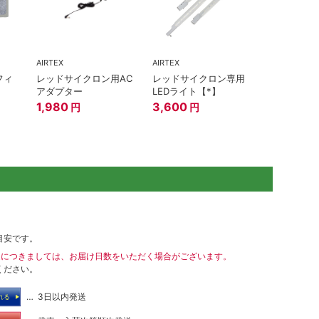
AIRTEX
AIRTEX
フィ
レッドサイクロン用AC
レッドサイクロン専用
アダプター
LEDライト【*】
1,980
3,600
円
円
目安です。
送につきましては、お届け日数をいただく場合がございます。
ください。
… 3日以内発送
れる