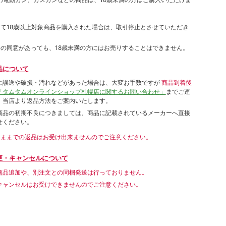
して18歳以上対象商品を購入された場合は、取引停止とさせていただき
者の同意があっても、18歳未満の方にはお売りすることはできません。
品について
に誤送や破損・汚れなどがあった場合は、大変お手数ですが
商品到着後
「タムタムオンラインショップ札幌店に関するお問い合わせ」
までご連
。当店より返品方法をご案内いたします。
商品の初期不良につきましては、商品に記載されているメーカーへ直接
せください。
いままでの返品はお受け出来ませんのでご注意ください。
更・キャンセルについて
商品追加や、別注文との同梱発送は行っておりません。
キャンセルはお受けできませんのでご注意ください。