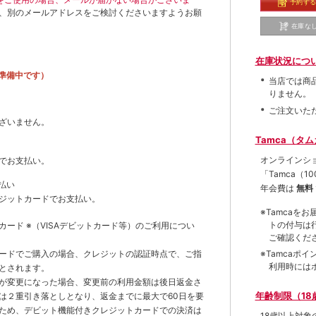
予約す
、別のメールアドレスをご検討くださいますようお願
在庫な
在庫状況につ
準備中です）
当店では商
りません。
ご注文いた
ざいません。
Tamca（タ
オンラインシ
でお支払い。
「Tamca
（1
払い
年会費は
無料
ジットカードでお支払い。
※Tamca
トの付与は
トカード
※（VISAデビットカード等）
のご利用につい
ご確認くだ
※Tamca
ードでご購入の場合、クレジットの認証時点で、ご指
利用時には
とされます。
が変更になった場合、変更前の利用金額は後日返金さ
年齢制限（18
は２重引き落としとなり、返金までに最大で60日を要
ため、デビット機能付きクレジットカードでの決済は
18歳以上対