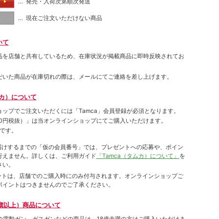
… 発売・入荷次第順次発送
る
… 現在ご注文いただけない商品
し
いて
品を店舗と共有しているため、在庫状況が掲載商品に即時反映されてお
だいた商品が在庫切れの際は、メールにてご連絡を差し上げます。
ムカ）について
ョップでご注⽂いただくには「Tamca」会員登録が必須となります。
00円税抜）
」は当オンラインショップにてご購⼊いただけます。
です。
をお届けするまでの「仮の会員番号」では、プレゼントへの応募や、ポイン
⾏えません。詳しくは、ご利⽤ガイド
「Tamca（タムカ）について」
を
さい。
ポイントは、店舗でのご購⼊時にのみ付与されます。オンラインショップご
ポイントはつきませんのでご了承ください。
歳以上）商品について
象の電動ガン、ガスガンなどの商品は、18歳未満の方はご購入いただけま