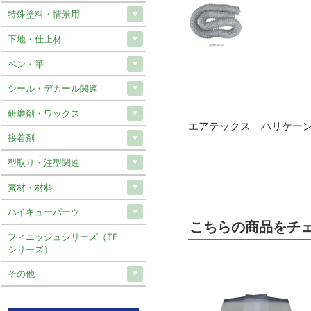
特殊塗料・情景用
下地・仕上材
ペン・筆
シール・デカール関連
研磨剤・ワックス
エアテックス ハリケーン
接着剤
型取り・注型関連
素材・材料
ハイキューパーツ
こちらの商品をチ
フィニッシュシリーズ（TF
シリーズ）
その他