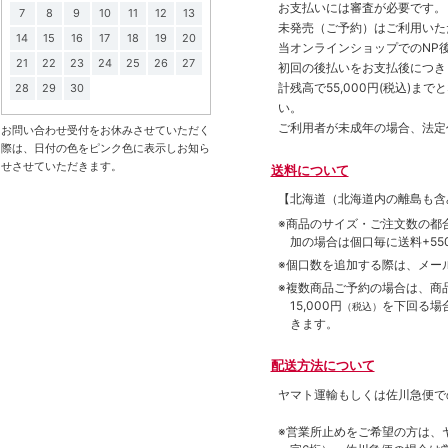
お支払いには審査が必要です。
7
8
9
10
11
12
13
未発売（ご予約）はご利用いた
14
15
16
17
18
19
20
当オンラインショップでのNP後
21
22
23
24
25
26
27
初回の後払いをお支払後につき
計残高で55,000円(税込)
28
29
30
い。
ご利用者が未成年の場合、法定
お問い合わせ受付をお休みさせていただく
際は、日付の色をピンク色に表示しお知ら
せさせていただきます。
送料について
【北海道（北海道内の離島も
※商品のサイズ・ご注文数の都
加の場合は個口毎に送料+550
※個口数を追加する際は、メー
※複数商品ご予約の場合は、商品合
15,000円
を下回る場
（税込）
きます。
配送方法について
ヤマト運輸もしくは佐川急便で
※営業所止めをご希望の方は、