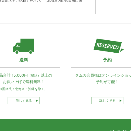
営業所名をご記載ください。（北海道内の営業所に限
送料
予約
品合計 15,000円
以上の
タムカ会員様は
オンラインショ
（税込）
お買い上げで
送料無料！
予約が可能！
※配送先：北海道・沖縄を除く。
詳しく見る
詳しく見る