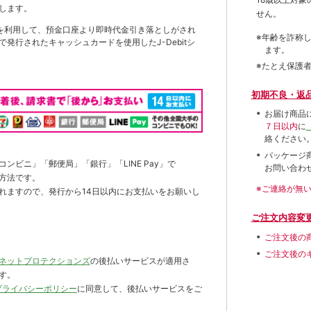
します。
せん。
を利用して、預金口座より即時代金引き落としがされ
※年齢を詐称
発行されたキャッシュカードを使用したJ-Debitシ
ます。
※たとえ保護
初期不良・返
お届け商品
７日以内
に
絡ください
パッケージ
ンビニ」「郵便局」「銀行」「LINE Pay」で
お問い合わ
方法です。
※ご連絡が無
れますので、発行から14日以内にお支払いをお願いし
ご注文内容変
ご注文後の
ご注文後の
ネットプロテクションズ
の後払いサービスが適用さ
す。
プライバシーポリシー
に同意して、後払いサービスをご