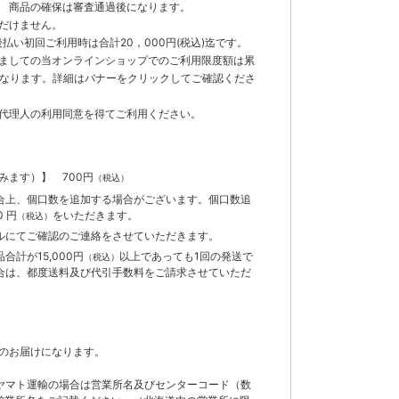
 商品の確保は審査通過後になります。
だけません。
払い初回ご利用時は合計20，000円(税込)迄です。
ましての当オンラインショップでのご利用限度額は累
までとなります。詳細はバナーをクリックしてご確認くださ
代理人の利用同意を得てご利用ください。
含みます）】
700円
（税込）
合上、個口数を追加する場合がございます。個口数追
 円
をいただきます。
（税込）
ルにてご確認のご連絡をさせていただきます。
計が15,000円
以上であっても1回の発送で
（税込）
合は、都度送料及び代引手数料をご請求させていただ
のお届けになります。
ヤマト運輸の場合は営業所名及びセンターコード（数