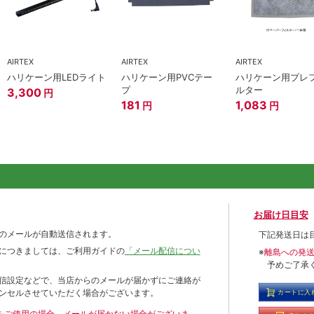
AIRTEX
AIRTEX
AIRTEX
ハリケーン用LEDライト
ハリケーン用PVCテー
ハリケーン用プレ
プ
ルター
3,300
円
181
1,083
円
円
お届け日目安
のメールが自動送信されます。
下記発送日は
につきましては、ご利用ガイドの
「メール配信につい
※
離島への発
予めご了承
信設定などで、当店からのメールが届かずにご連絡が
ンセルさせていただく場合がございます。
カートに入
ールをご使用の場合、メールが届かない場合がございま