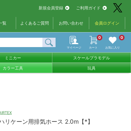
新規会員登録
ご利用ガイド
一覧
よくあるご質問
お問い合わせ
会員ログイン
0
0
マイページ
カート
お気に入り
ミニカー
スケールプラモデル
カラー工具
玩具
AIRTEX
ハリケーン用排気ホース 2.0m【*】