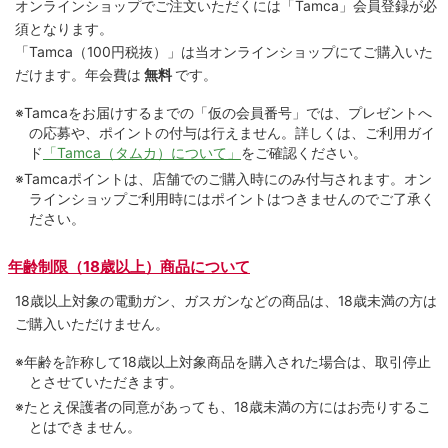
オンラインショップでご注⽂いただくには「Tamca」会員登録が必
須となります。
「Tamca
（100円税抜）
」は当オンラインショップにてご購⼊いた
だけます。
年会費は
無料
です。
※Tamcaをお届けするまでの「仮の会員番号」では、プレゼントへ
の応募や、ポイントの付与は⾏えません。詳しくは、ご利⽤ガイ
ド
「Tamca（タムカ）について」
をご確認ください。
※Tamcaポイントは、店舗でのご購⼊時にのみ付与されます。オン
ラインショップご利用時にはポイントはつきませんのでご了承く
ださい。
年齢制限（18歳以上）商品について
18歳以上対象の電動ガン、ガスガンなどの商品は、18歳未満の方は
ご購入いただけません。
※年齢を詐称して18歳以上対象商品を購入された場合は、取引停止
とさせていただきます。
※たとえ保護者の同意があっても、18歳未満の方にはお売りするこ
とはできません。