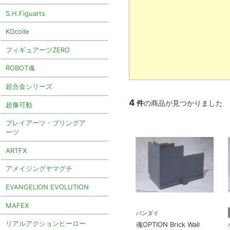
S.H.Figuarts
KDcolle
フィギュアーツZERO
ROBOT魂
超合金シリーズ
4
件
の商品が見つかりました
超像可動
プレイアーツ・ブリングア
ーツ
ARTFX
アメイジングヤマグチ
EVANGELION EVOLUTION
MAFEX
バンダイ
リアルアクションヒーロー
魂OPTION Brick Wall