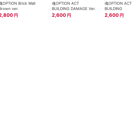
魂OPTION Brick Wall
魂OPTION ACT
魂OPTION ACT
Brown ver.
BUILDING DAMAGE Ver.
BUILDING
2,800
2,600
2,600
円
円
円