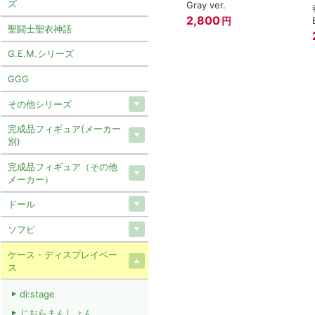
ズ
Gray ver.
2,800
円
聖闘士聖衣神話
G.E.M.シリーズ
GGG
その他シリーズ
完成品フィギュア(メーカー
別)
完成品フィギュア（その他
メーカー）
ドール
ソフビ
ケース・ディスプレイベー
ス
di:stage
じおらまんしょん