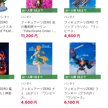
お一人様 3点まで
お一人様 3点まで
BANDAI SPIRITS(バンダイスピリッツ)
バンダイ
バンダイ
ERO
フィギュアーツZERO 花
フィギュアーツZERO ウ
ンクス＆
の魔術師マーリン
ソップ（ウソ八）『ワン
E FILM
『Fate/Grand Order -絶
ピース』
対魔獣戦線バビロニア-』
11,200
4,600
円
円
お一人様 1点まで
お一人様 1点まで
バンダイ
バンダイ
ERO 竈
フィギュアーツZERO ナ
フィギュアーツZERO フ
カミ神楽-
ミ（おナミ）『ワンピー
ランキー（フラの介）
ス』
『ワンピース』
4,600
6,100
円
円