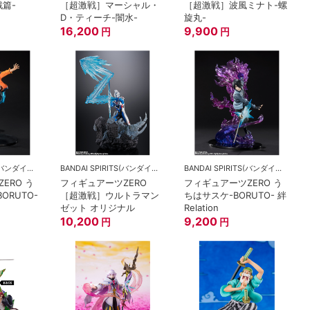
戦篇-
［超激戦］マーシャル・
［超激戦］波風ミナト-螺
D・ティーチ-闇水-
旋丸-
16,200
9,900
円
円
BANDAI SPIRITS(バンダイスピリッツ)
BANDAI SPIRITS(バンダイスピリッツ)
BANDAI SPIRITS(バンダイスピリッツ)
ERO う
フィギュアーツZERO
フィギュアーツZERO う
ORUTO-
［超激戦］ウルトラマン
ちはサスケ-BORUTO- 絆
ゼット オリジナル
Relation
10,200
9,200
円
円