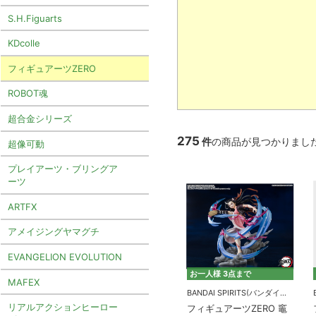
S.H.Figuarts
KDcolle
フィギュアーツZERO
ROBOT魂
超合金シリーズ
275
件
の商品が見つかりまし
超像可動
プレイアーツ・ブリングア
ーツ
ARTFX
アメイジングヤマグチ
EVANGELION EVOLUTION
お一人様 3点まで
MAFEX
BANDAI SPIRITS(バンダイスピリッツ)
リアルアクションヒーロー
フィギュアーツZERO 竈