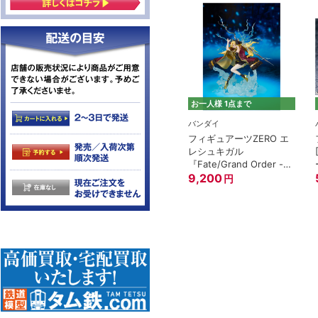
お一人様 1点まで
バンダイ
フィギュアーツZERO エ
レシュキガル
『Fate/Grand Order -絶
対魔獣戦線バビロニア-』
9,200
円