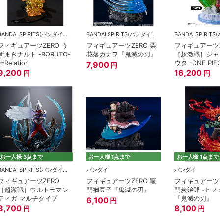
BANDAI SPIRITS(バンダイスピリッツ)
BANDAI SPIRITS(バンダイスピリッツ)
フィギュアーツZERO う
フィギュアーツZERO 栗
フィギュアーツZ
ずまきナルト -BORUTO-
花落カナヲ『鬼滅の刃』
［超激戦］シャ
絆Relation
ウタ -ONE PIEC
7,900
円
9,200
RED Ver.-
16,200
円
円
お一人様 3点まで
お一人様 1点まで
お一人様 1点まで
BANDAI SPIRITS(バンダイスピリッツ)
バンダイ
バンダイ
フィギュアーツZERO
フィギュアーツZERO 竈
フィギュアーツZ
［超激戦］ウルトラマン
門禰豆子『鬼滅の刃』
門炭治郎 -ヒノ
ティガ マルチタイプ
『鬼滅の刃』
6,100
円
8,700
8,100
円
円