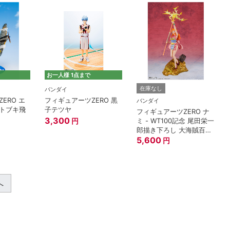
お一人様 1点まで
在庫なし
バンダイ
ERO エ
フィギュアーツZERO 黒
バンダイ
トブキ飛
子テツヤ
フィギュアーツZERO ナ
3,300
ミ - WT100記念 尾田栄一
円
郎描き下ろし 大海賊百
景-『ワンピース』
5,600
円
へ