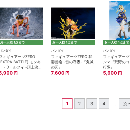
お一人様 1点まで
お一人様 1点まで
お一人様 1点まで
バンダイ
バンダイ
バンダイ
フィギュアーツZERO
フィギュアーツZERO 我
フィギュアーツZ
[EXTRA BATTLE] モンキ
妻善逸 -雷の呼吸-『鬼滅
ンマ『荒野のコ
ー・D・ルフィ -頂上決
の刃』
行隊』
戦-『ワンピース』
5,900
7,600
5,600
円
円
円
1
2
3
4
...
次