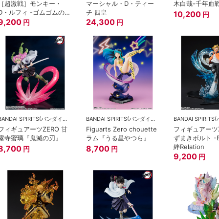
［超激戦］モンキー・
マーシャル・D・ティー
木白哉-千年血
D・ルフィ -ゴムゴムの鷹
チ 四皇
10,200
円
銃乱打-
9,200
24,300
円
円
BANDAI SPIRITS(バンダイスピリッツ)
BANDAI SPIRITS(バンダイスピリッツ)
フィギュアーツZERO 甘
Figuarts Zero chouette
フィギュアーツZ
露寺蜜璃『鬼滅の刃』
ラム『うる星やつら』
ずまきボルト -B
絆Relation
8,700
8,700
円
円
9,200
円