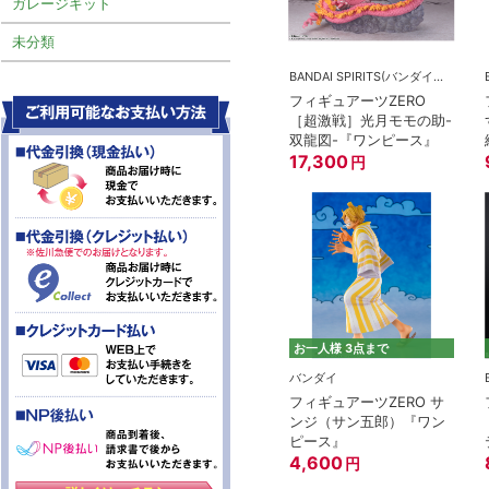
ガレージキット
未分類
BANDAI SPIRITS(バンダイスピリッツ)
フィギュアーツZERO
［超激戦］光月モモの助-
双龍図-『ワンピース』
17,300
円
お一人様 3点まで
バンダイ
フィギュアーツZERO サ
ンジ（サン五郎）『ワン
ピース』
4,600
円