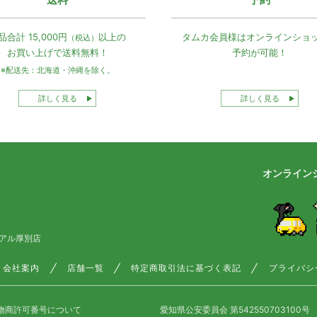
品合計 15,000円
以上の
タムカ会員様は
オンラインショ
（税込）
お買い上げで
送料無料！
予約が可能！
※配送先：北海道・沖縄を除く。
詳しく見る
詳しく見る
オンライン
アル厚別店
会社案内
店舗一覧
特定商取引法に基づく表記
プライバシ
物商許可番号について
愛知県公安委員会 第542550703100号