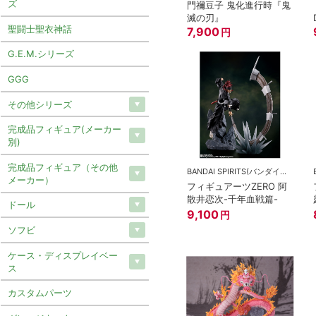
ズ
門禰豆子 鬼化進行時『鬼
滅の刃』
聖闘士聖衣神話
7,900
円
G.E.M.シリーズ
GGG
その他シリーズ
完成品フィギュア(メーカー
別)
完成品フィギュア（その他
BANDAI SPIRITS(バンダイスピリッツ)
メーカー）
フィギュアーツZERO 阿
散井恋次-千年血戦篇-
ドール
9,100
円
ソフビ
ケース・ディスプレイベー
ス
カスタムパーツ