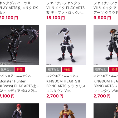
キングダム ハーツIII
ファイナルファンタジー
ファイナルファ
PLAY ARTS改 ＜リク DX
VII リメイク PLAY ARTS
VII リメイク 
版＞
改 ティファ・ロックハー
アーツ クラウ
20,100
ト 格闘家ドレス Ver.
18,100
イフ
6,900
円
円
円
在庫なし
特価
在庫なし
特価
在庫なし
特価
スクウェア・エニックス
スクウェア・エニックス
スクウェア・エニ
Monster Hunter
KINGDOM HEARTS II
KINGDOM HEAR
X(Cross) PLAY ARTS改 -
BRING ARTS ソラ クリス
BRING ARTS
KAI- ＜ディアボロス装備
マスタウン Ver.
ウィンタウンVe
（レイジシリーズ）＞
7,100
2,700
2,700
円
円
円