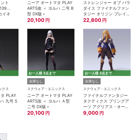
カント
ニーア オートマタ PLAY
ストレンジャー オブ パラ
139...
ARTS改 ＜ ヨルハ 二号 B
ダイス ファイナルファン
 カイネ
型 DX版＞
タジー オリジン プレイア
20,100
ーツ改 ジャック・ガーラ
22,800
円
円
ンド
お一人様 3点まで
お一人様 3点まで
在庫なし
在庫なし
ックス
スクウェア・エニックス
スクウェア・エニックス
タ PLAY
ニーア オートマタ PLAY
ファイナルファンタジー
ハ 九号 S
ARTS改 ＜ ヨルハ Ａ型
タクティクス ブリングア
二号 DX版＞
ーツ アグリアス・オーク
20,100
ス
9,000
円
円
へ