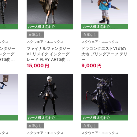
お一人様 3点まで
お一人様 3点まで
在庫なし
在庫なし
ックス
スクウェア・エニックス
スクウェア・エニックス
ンタジー
ファイナルファンタジー
ドラゴンクエストⅥ 幻の
インターグ
VII リメイク インターグ
大地 ブリングアーツ テリ
RTS改 ソ
レード PLAY ARTS改 ユ
ー
フィ・キサラギ
15,000
9,000
円
円
お一人様 3点まで
お一人様 3点まで
在庫なし
在庫なし
ックス
スクウェア・エニックス
スクウェア・エニックス