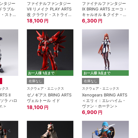
ンタジー
ファイナルファンタジー
ファイナルファンタジー
アドラブル
VII リメイク PLAY ARTS
IX BRING ARTS エーコ・
ド・ストラ
改 クラウド・ストライフ
キャルオル & クイナ・ク
- ドレス Ver.-
18,100
ゥエン
6,300
円
円
お一人様 1点まで
お一人様 3点まで
在庫なし
在庫なし
ックス
スクウェア・エニックス
スクウェア・エニックス
TS II
ゼノギアス BRING ARTS
Xenogears BRING ARTS
 ＜ソラ ハロ
ヴェルトール イド
＜エリィ：エレハイム・
r.＞
ヴァン・ホーテン＞
18,100
円
6,900
円