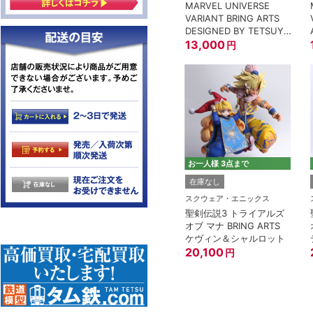
MARVEL UNIVERSE
VARIANT BRING ARTS
DESIGNED BY TETSUYA
NOMURA スパイダーマ
13,000
円
ン
お一人様 3点まで
在庫なし
スクウェア・エニックス
聖剣伝説3 トライアルズ
オブ マナ BRING ARTS
ケヴィン＆シャルロット
20,100
円