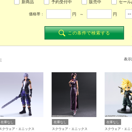
新商品
予約受付中
販売中
セール
円 ～
円
価格帯：
この条件で検索する
た
表示
在庫なし
在庫なし
在庫なし
スクウェア・エニックス
スクウェア・エニックス
スクウェア・エニ