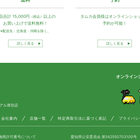
品合計 15,000円
以上の
タムカ会員様は
オンラインショ
（税込）
お買い上げで
送料無料！
予約が可能！
※配送先：北海道・沖縄を除く。
詳しく見る
詳しく見る
オンライン
アル厚別店
会社案内
店舗一覧
特定商取引法に基づく表記
プライバシ
物商許可番号について
愛知県公安委員会 第542550703100号