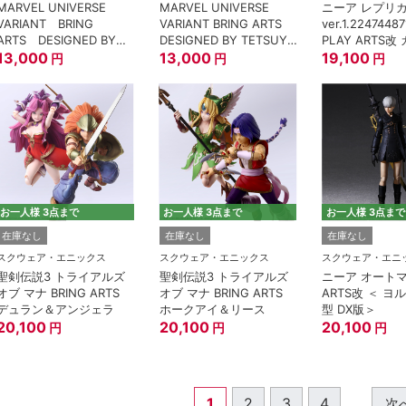
MARVEL UNIVERSE
MARVEL UNIVERSE
ニーア レプリ
VARIANT BRING
VARIANT BRING ARTS
ver.1.22474487
ARTS DESIGNED BY
DESIGNED BY TETSUYA
PLAY ARTS改
TETSUYA NOMURA ソ
13,000
NOMURA アイアンマン
13,000
19,100
円
円
円
ー
お一人様 3点まで
お一人様 3点まで
お一人様 3点まで
在庫なし
在庫なし
在庫なし
スクウェア・エニックス
スクウェア・エニックス
スクウェア・エニ
聖剣伝説3 トライアルズ
聖剣伝説3 トライアルズ
ニーア オートマ
オブ マナ BRING ARTS
オブ マナ BRING ARTS
ARTS改 ＜ ヨル
デュラン＆アンジェラ
ホークアイ＆リース
型 DX版＞
20,100
20,100
20,100
円
円
円
1
2
3
4
...
次