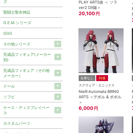
ズ
PLAY ARTS改 ＜ ソラ
ver2 DX版＞
聖闘士聖衣神話
20,100
円
G.E.M.シリーズ
GGG
その他シリーズ
完成品フィギュア(メーカー
別)
完成品フィギュア（その他
メーカー）
在庫なし
特価
スクウェア・エニックス
ドール
NieR:Automata BRING
ソフビ
ARTS ＜デボル & ポポル
＞
ケース・ディスプレイベー
6,000
円
ス
カスタムパーツ