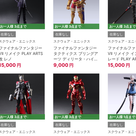
お一人様 3点まで
お一人様 3点まで
お一人様 3点まで
在庫なし
在庫なし
在庫なし
スクウェア・エニックス
スクウェア・エニックス
スクウェア・エニ
ファイナルファンタジー
ファイナルファンタジー
ファイナルファ
VII リメイク PLAY ARTS
タクティクス ブリングア
VII リメイク 
改 レノ
ーツ ディリータ・ハイラ
レード PLAY A
15,000
ル
9,000
ノン・クサカベ
15,000
円
円
円
お一人様 3点まで
お一人様 3点まで
お一人様 1点まで
在庫なし
在庫なし
在庫なし
スクウェア・エニックス
スクウェア・エニックス
スクウェア・エニ