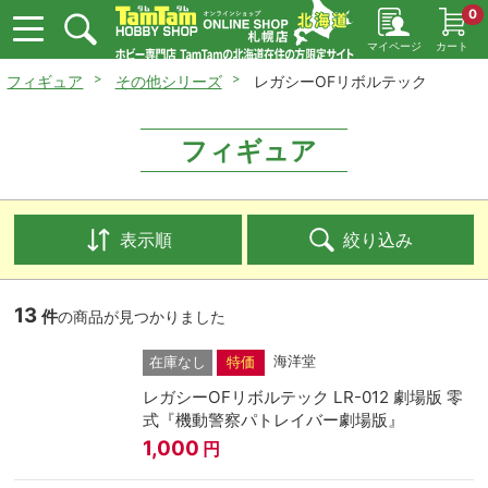
0
マイページ
カート
フィギュア
その他シリーズ
レガシーOFリボルテック
フィギュア
表示順
絞り込み
13
件
の商品が見つかりました
海洋堂
在庫なし
特価
レガシーOFリボルテック LR-012 劇場版 零
式『機動警察パトレイバー劇場版』
1,000
円