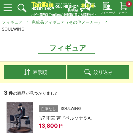
0
マイページ
カート
フィギュア
完成品フィギュア（その他メーカー）
SOULWING
フィギュア
表示順
絞り込み
3
件
の商品が見つかりました
SOULWING
在庫なし
1/7 雨宮 蓮『ペルソナ５A』
13,800
円