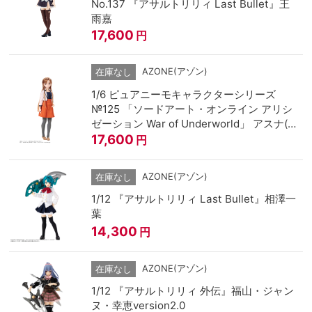
No.137 『アサルトリリィ Last Bullet』王
雨嘉
17,600
円
AZONE(アゾン)
在庫なし
1/6 ピュアニーモキャラクターシリーズ
№125 「ソードアート・オンライン アリシ
ゼーション War of Underworld」 アスナ(結
城明日奈)
17,600
円
AZONE(アゾン)
在庫なし
1/12 『アサルトリリィ Last Bullet』相澤一
葉
14,300
円
AZONE(アゾン)
在庫なし
1/12 『アサルトリリィ 外伝』福山・ジャン
ヌ・幸恵version2.0