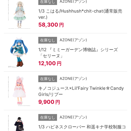
AZONE(アゾン)
在庫なし
1/3 こはる/Hushhush*chit-chat(通常販売
ver.)
58,300
円
AZONE(アゾン)
在庫なし
1/12 『ミミーガーデン博物誌』シリーズ
「セリーヌ」
12,100
円
AZONE(アゾン)
在庫なし
キノコジュース×Lil'Fairy Twinkle☆Candy
Girls/リプー
9,900
円
AZONE(アゾン)
在庫なし
1/3 ハピネスクローバー 和遥キナ学校制服コ