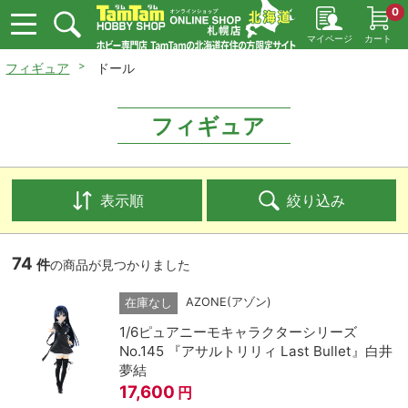
0
マイページ
カート
フィギュア
ドール
フィギュア
表示順
絞り込み
74
件
の商品が見つかりました
AZONE(アゾン)
在庫なし
1/6ピュアニーモキャラクターシリーズ
No.145 『アサルトリリィ Last Bullet』白井
夢結
17,600
円