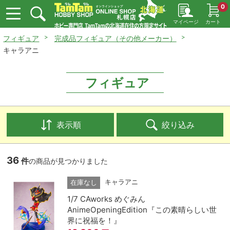
0
マイページ
カート
フィギュア
完成品フィギュア（その他メーカー）
キャラアニ
フィギュア
表示順
絞り込み
36
件
の商品が見つかりました
キャラアニ
在庫なし
1/7 CAworks めぐみん
AnimeOpeningEdition『この素晴らしい世
界に祝福を！』