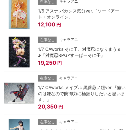
キャラアニ
在庫なし
1/6 アスナ バカンス気分ver.『ソードアー
ト・オンライン』
12,100
円
キャラアニ
在庫なし
1/7 CAworks そに子、対魔忍になりまうｓ
♪『対魔忍RPG×すーぱーそに子』
19,250
円
キャラアニ
在庫なし
1/7 CAworks メイプル 黒薔薇ノ鎧ver.『痛い
のは嫌なので防御力に極振りしたいと思いま
す。』
20,350
円
キャラアニ
在庫なし