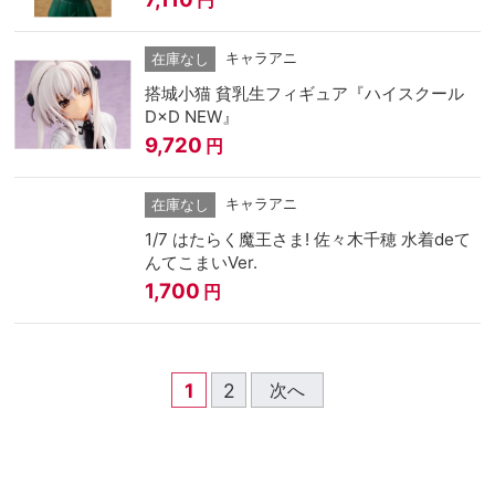
円
キャラアニ
在庫なし
搭城小猫 貧乳生フィギュア『ハイスクール
D×D NEW』
9,720
円
キャラアニ
在庫なし
1/7 はたらく魔王さま! 佐々木千穂 水着deて
んてこまいVer.
1,700
円
1
2
次へ