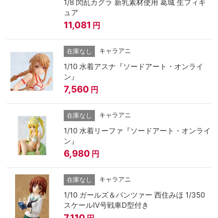
1/8 閃乱カグラ 新乳素材使用 葛城 生フィギ
ュア
11,081
円
キャラアニ
在庫なし
1/10 水着アスナ『ソードアート・オンライ
ン』
7,560
円
キャラアニ
在庫なし
1/10 水着リーファ『ソードアート・オンライ
ン』
6,980
円
キャラアニ
在庫なし
1/10 ガールズ＆パンツァー 西住みほ 1/350
スケールIV号戦車D型付き
7,110