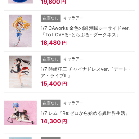
19,800
円
キャラアニ
在庫なし
1/7 CAworks 金色の闇 潮風シーサイドver.
『To LOVEる-とらぶる- ダークネス』
18,480
円
キャラアニ
在庫なし
1/7 時崎狂三 チャイナドレスver.『デート・
ア・ライブⅢ』
15,400
円
キャラアニ
在庫なし
1/7 レム『Re:ゼロから始める異世界生活』
14,300
円