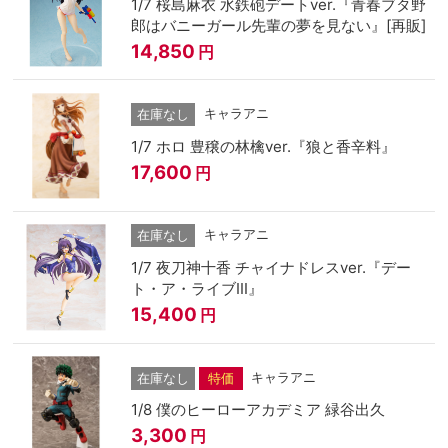
1/7 桜島麻衣 水鉄砲デートver.『青春ブタ野
郎はバニーガール先輩の夢を見ない』[再販]
14,850
円
キャラアニ
在庫なし
1/7 ホロ 豊穣の林檎ver.『狼と香辛料』
17,600
円
キャラアニ
在庫なし
1/7 夜刀神十香 チャイナドレスver.『デー
ト・ア・ライブⅢ』
15,400
円
キャラアニ
在庫なし
特価
1/8 僕のヒーローアカデミア 緑谷出久
3,300
円