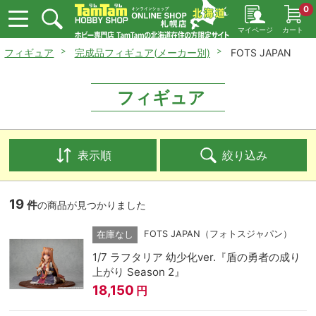
0
マイページ
カート
フィギュア
完成品フィギュア(メーカー別)
FOTS JAPAN
フィギュア
表示順
絞り込み
19
件
の商品が見つかりました
FOTS JAPAN（フォトスジャパン）
在庫なし
1/7 ラフタリア 幼少化ver.『盾の勇者の成り
上がり Season 2』
18,150
円