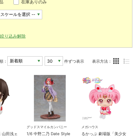
品
在庫ありのみ
絞り込み解除
順：
件ずつ表示
表示方法：
グッドスマイルカンパニー
メガハウス
楽 山田浅ェ
1/6 中野二乃 Date Style
るかっぷ 劇場版「美少女