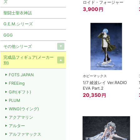
ズ
ロイド・フォージャー
3,900
円
聖闘士聖衣神話
G.E.M.シリーズ
GGG
その他シリーズ
完成品フィギュア(メーカー
別)
FOTS JAPAN
ホビーマックス
1/7 綾波レイ Ver.RADIO
FREEing
EVA Part.2
Gift(ギフト)
20,350
円
PLUM
WING(ウイング)
アクアマリン
アルター
アルファマックス