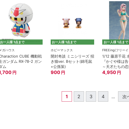
お一人様 1点まで
お一人様 1点まで
お一人様 1点まで
メガハウス
ホビーマックス
FREEing(フリー
Charaction CUBE 機動戦
開封奇談 ミニシリーズ 招
1/12 藤原千花 
士ガンダム RX-78-2 ガン
き猫ver. Bセット(錦毛鼠
『かぐや様は告
ダム
+公孫策)
～天才たちの恋
1,700
900
～』
4,950
円
円
円
1
2
3
4
...
次