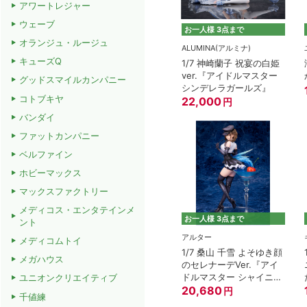
アワートレジャー
ウェーブ
お一人様 3点まで
オランジュ・ルージュ
ALUMINA(アルミナ)
キューズQ
1/7 神崎蘭子 祝宴の白姫
ver.『アイドルマスター
グッドスマイルカンパニー
シンデレラガールズ』
コトブキヤ
22,000
円
バンダイ
ファットカンパニー
ベルファイン
ホビーマックス
マックスファクトリー
メディコス・エンタテインメ
お一人様 3点まで
ント
アルター
メディコムトイ
1/7 桑山 千雪 よそゆき顔
メガハウス
のセレナーデVer.『アイ
ドルマスター シャイニー
ユニオンクリエイティブ
カラーズ』
20,680
円
千値練