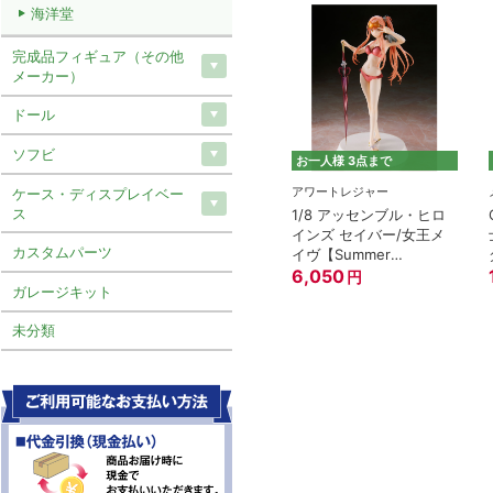
海洋堂
完成品フィギュア（その他
メーカー）
ドール
ソフビ
お一人様 3点まで
アワートレジャー
ケース・ディスプレイベー
ス
1/8 アッセンブル・ヒロ
インズ セイバー/女王メ
カスタムパーツ
イヴ【Summer
Queens】『Fate/Grand
6,050
円
ガレージキット
Order』
未分類