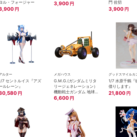
ヨル・フォージャー
門 佐切
3,900
円
3,900
3,900
円
円
アルター
メガハウス
グッドスマイルカ
1/7 セントルイス『アズ
G.M.G.(ガンダムミリタ
1/7 水原千鶴
ールレーン』
リージェネレーション）
借りします』
機動戦士ガンダム 地球連
30,580
21,800
円
円
邦軍 V-01 地球連邦軍専
6,600
円
用バギー