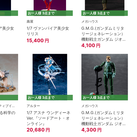
お一人様 3点まで
お一人様 3点まで
壽屋
メガハウス
イア美少女
1/7 ヴァンパイア美少女
G.M.G.(ガンダムミリタ
リリス
リージェネレーション）
機動戦士ガンダム ジオン
15,400
円
公国軍一般兵士02
4,100
円
お一人様 3点まで
お一人様 3点まで
ユニオンクリエイティブインターナショナル
アルター
メガハウス
る科学の
1/7 アスナ ウンディーネ
G.M.G.(ガンダムミリタ
Ver.『ソードアート・オ
リージェネレーション）
ンライン』
機動戦士ガンダム ジオン
20,680
公国軍 04 ノーマルスー
4,300
円
円
ツ兵士