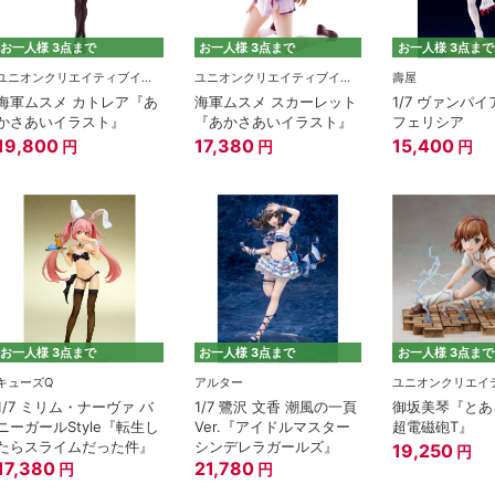
お一人様 3点まで
お一人様 3点まで
お一人様 3点まで
ユニオンクリエイティブインターナショナル
ユニオンクリエイティブインターナショナル
壽屋
海軍ムスメ カトレア『あ
海軍ムスメ スカーレット
1/7 ヴァンパ
かさあいイラスト』
『あかさあいイラスト』
フェリシア
19,800
17,380
15,400
円
円
円
お一人様 3点まで
お一人様 3点まで
お一人様 3点まで
キューズQ
アルター
1/7 ミリム・ナーヴァ バ
1/7 鷺沢 文香 潮風の一頁
御坂美琴『とあ
ニーガールStyle『転生し
Ver.『アイドルマスター
超電磁砲T』
たらスライムだった件』
シンデレラガールズ』
19,250
円
17,380
21,780
円
円