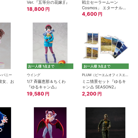
Ver.『五等分の花嫁∬』
戦士セーラームーン
Cosmos」 エターナルセ
18,800
円
ーラーちびムーン
4,600
円
お一人様 1点まで
お一人様 3点まで
ンパニー
ウイング
PLUM（ピーエムオフィスエー)
『彼女、お
1/7 斉藤恵那＆ちくわ
ミニ情景セット『ゆるキ
『ゆるキャン△』
ャン△ SEASON2』
19,580
2,200
円
円