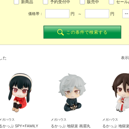
新商品
予約受付中
販売中
セール
円 ～
円
価格帯：
この条件で検索する
した
表示
メガハウス
メガハウス
メガハウス
るかっぷ SPY×FAMILY
るかっぷ 地獄楽 画眉丸
るかっぷ 地獄