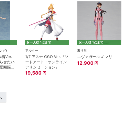
お一人様 1点まで
お一人様 1点まで
イング)
アルター
海洋堂
水着Ver.
1/7 アスナ GGO Ver.『ソ
エヴァガールズ マリ
らせたい
ードアート・オンライン
12,900
円
愛頭脳戦
アリシゼーション』
19,580
円
へ