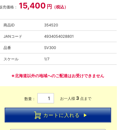
15,400
円
（税込）
販売価格：
商品ID
354520
JANコード
4934054028801
品番
SV300
スケール
1/7
※北海道以外の地域へのご配達はお受けできません
3
お一人様
点まで
数量：
カートに入れる