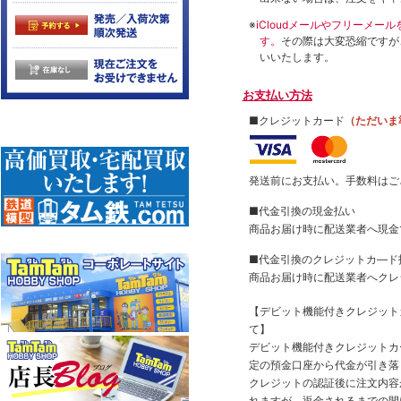
※
iCloudメールやフリーメ
す。
その際は大変恐縮ですが
いいたします。
お支払い方法
■クレジットカード
（ただいま
発送前にお支払い。手数料はご
■代金引換の現金払い
商品お届け時に配送業者へ現金
■代金引換のクレジットカ―ド
商品お届け時に配送業者へクレ
【デビット機能付きクレジッ
て】
デビット機能付きクレジットカ
定の預金口座から代金が引き落
クレジットの認証後に注文内容
れますが、返金されるまでの間