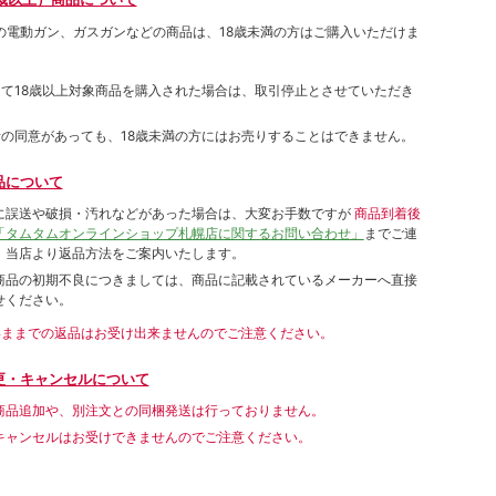
象の電動ガン、ガスガンなどの商品は、18歳未満の方はご購入いただけま
して18歳以上対象商品を購入された場合は、取引停止とさせていただき
者の同意があっても、18歳未満の方にはお売りすることはできません。
品について
に誤送や破損・汚れなどがあった場合は、大変お手数ですが
商品到着後
「タムタムオンラインショップ札幌店に関するお問い合わせ」
までご連
。当店より返品方法をご案内いたします。
商品の初期不良につきましては、商品に記載されているメーカーへ直接
せください。
いままでの返品はお受け出来ませんのでご注意ください。
更・キャンセルについて
商品追加や、別注文との同梱発送は行っておりません。
キャンセルはお受けできませんのでご注意ください。