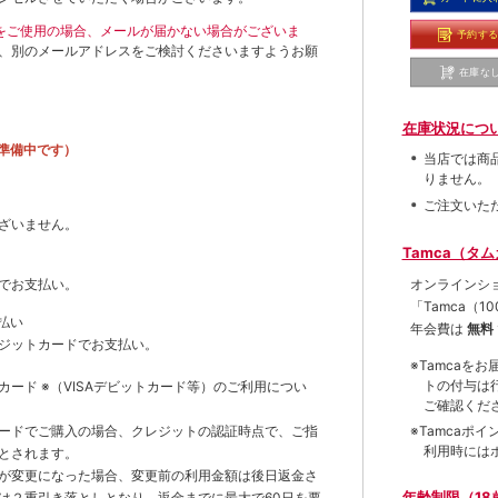
ールをご使用の場合、メールが届かない場合がございま
予約す
、別のメールアドレスをご検討くださいますようお願
在庫な
在庫状況につ
準備中です）
当店では商
りません。
ご注文いた
ざいません。
Tamca（タ
オンラインシ
でお支払い。
「Tamca
（1
払い
年会費は
無料
ジットカードでお支払い。
※Tamca
トの付与は
トカード
※（VISAデビットカード等）
のご利用につい
ご確認くだ
※Tamca
ードでご購入の場合、クレジットの認証時点で、ご指
利用時には
とされます。
が変更になった場合、変更前の利用金額は後日返金さ
年齢制限（18
は２重引き落としとなり、返金までに最大で60日を要