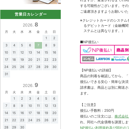
する可能性がございます。その
ご遠慮頂きますようお願いいた
営業日カレンダー
※クレジットカードのシステム
8
2026.
るデビットカード（金融機関で
ステムとは異なります。）
月
火
水
木
金
土
日
1
2
■NP後払い
3
4
5
6
7
8
9
10
11
12
13
14
15
16
17
18
19
20
21
22
23
24
25
26
27
28
29
30
【NP後払いの詳細】
31
商品の到着を確認してから、「コ
後払いできる安心・簡単な決済
9
2026.
請求書は、商品とは別に郵送さ
月
火
水
木
金
土
日
ます。
1
2
3
4
5
6
【ご注意】
7
8
9
10
11
12
13
後払い手数料：250円
14
15
16
17
18
19
20
後払いのご注文には、
株式会社
21
22
23
24
25
26
27
れ、同社へ代金債権を譲渡しま
28
29
30
NP後払い利用規約及び同社の