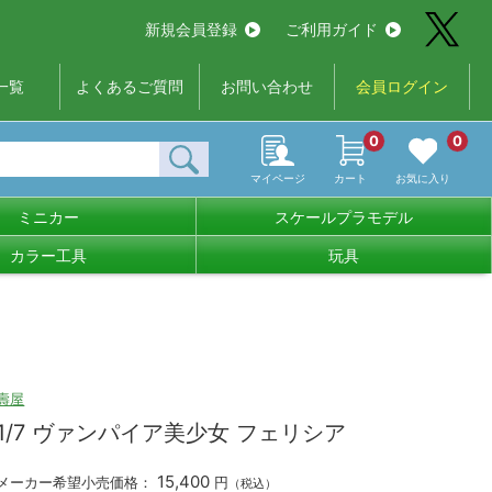
新規会員登録
ご利用ガイド
一覧
よくあるご質問
お問い合わせ
会員ログイン
0
0
マイページ
カート
お気に入り
ミニカー
スケールプラモデル
カラー工具
玩具
壽屋
1/7 ヴァンパイア美少女 フェリシア
15,400
メーカー希望小売価格：
円
（税込）