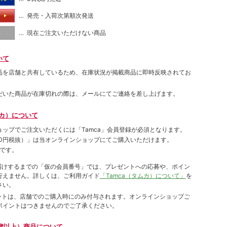
… 発売・入荷次第順次発送
る
… 現在ご注文いただけない商品
し
いて
品を店舗と共有しているため、在庫状況が掲載商品に即時反映されてお
だいた商品が在庫切れの際は、メールにてご連絡を差し上げます。
ムカ）について
ョップでご注⽂いただくには「Tamca」会員登録が必須となります。
00円税抜）
」は当オンラインショップにてご購⼊いただけます。
です。
をお届けするまでの「仮の会員番号」では、プレゼントへの応募や、ポイン
⾏えません。詳しくは、ご利⽤ガイド
「Tamca（タムカ）について」
を
さい。
ポイントは、店舗でのご購⼊時にのみ付与されます。オンラインショップご
ポイントはつきませんのでご了承ください。
歳以上）商品について