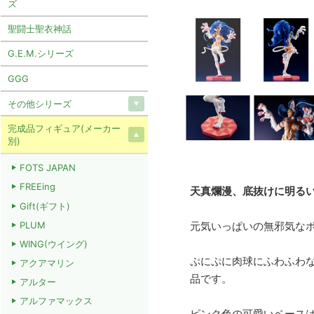
ズ
聖闘士聖衣神話
G.E.M.シリーズ
GGG
その他シリーズ
完成品フィギュア(メーカー
別)
FOTS JAPAN
FREEing
天真爛漫、底抜けに明る
Gift(ギフト)
元気いっぱいの無邪気なポ
PLUM
WING(ウイング)
ぷにぷに肉球にふわふわ
アクアマリン
品です。
アルター
アルファマックス
ピンク色の可愛いベース