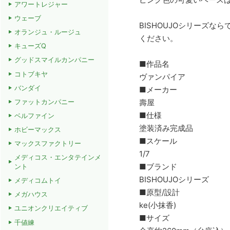
アワートレジャー
ウェーブ
BISHOUJOシリーズ
オランジュ・ルージュ
ください。
キューズQ
グッドスマイルカンパニー
■作品名
コトブキヤ
ヴァンパイア
バンダイ
■メーカー
壽屋
ファットカンパニー
■仕様
ベルファイン
塗装済み完成品
ホビーマックス
■スケール
マックスファクトリー
1/7
メディコス・エンタテインメ
■ブランド
ント
BISHOUJOシリーズ
メディコムトイ
■原型/設計
メガハウス
ke(小抹香)
ユニオンクリエイティブ
■サイズ
千値練