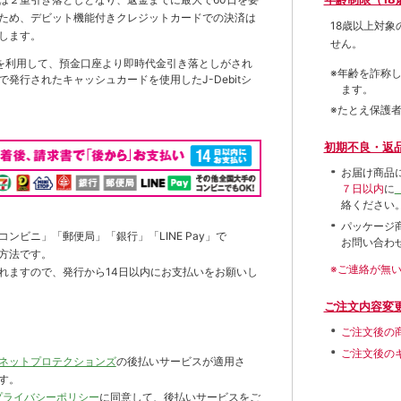
ため、デビット機能付きクレジットカードでの決済は
18歳以上対
します。
せん。
を利用して、預金口座より即時代金引き落としがされ
※年齢を詐称
発行されたキャッシュカードを使用したJ-Debitシ
ます。
※たとえ保護
初期不良・返
お届け商品
７日以内
に
絡ください
パッケージ
ンビニ」「郵便局」「銀行」「LINE Pay」で
お問い合わ
方法です。
※ご連絡が無
れますので、発行から14日以内にお支払いをお願いし
ご注文内容変
ご注文後の
ご注文後の
ネットプロテクションズ
の後払いサービスが適用さ
す。
プライバシーポリシー
に同意して、後払いサービスをご