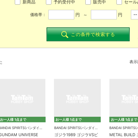
新商品
予約受付中
販売中
セール
円 ～
円
価格帯：
この条件で検索する
た
表示
お一人様 1点まで
お一人様 1点まで
お一人様 1点まで
BANDAI SPIRITS(バンダイスピリッツ)
BANDAI SPIRITS(バンダイスピリッツ)
GUNDAM UNIVERSE
ゴジラ1989 ゴジラVSビ
METAL BUIL