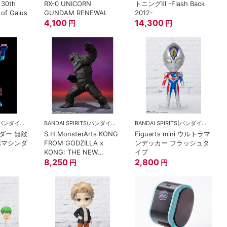
30th
RX-0 UNICORN
トニングⅢ -Flash Back
 of Gaius
GUNDAM RENEWAL
2012-
4,100
14,300
円
円
BANDAI SPIRITS(バンダイスピリッツ)
BANDAI SPIRITS(バンダイスピリッツ)
BANDAI SPIRITS(バンダイスピリッツ)
ダー 無敵
S.H.MonsterArts KONG
Figuarts mini ウルトラマ
ボマシンダ
FROM GODZILLA x
ンデッカー フラッシュタ
KONG: THE NEW
イプ
EMPIRE (2024)
8,250
2,800
円
円