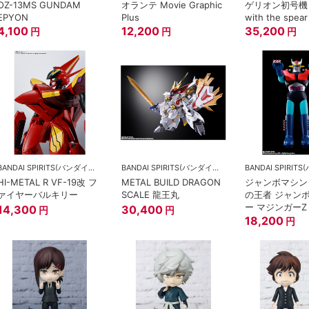
OZ-13MS GUNDAM
オランテ Movie Graphic
ゲリオン初号機 
EPYON
Plus
with the spear
4,100
12,200
35,200
円
円
円
BANDAI SPIRITS(バンダイスピリッツ)
BANDAI SPIRITS(バンダイスピリッツ)
HI-METAL R VF-19改 フ
METAL BUILD DRAGON
ジャンボマシン
ァイヤーバルキリー
SCALE 龍王丸
の王者 ジャン
ー マジンガーZ
14,300
30,400
円
円
18,200
円