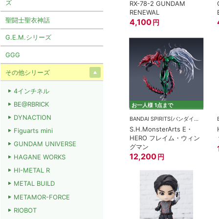
ズ
RX-78-2 GUNDAM
RENEWAL
聖闘士聖衣神話
4,100
円
G.E.M.シリーズ
GGG
その他シリーズ
4インチネル
BE@RBRICK
お一人様 1点まで
DYNACTION
BANDAI SPIRITS(バンダイスピリッツ)
S.H.MonsterArts E・
Figuarts mini
HERO フレイム・ウィン
GUNDAM UNIVERSE
グマン
12,200
円
HAGANE WORKS
HI-METAL R
METAL BUILD
METAMOR-FORCE
RIOBOT