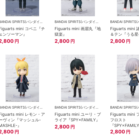
BANDAI SPIRITS(バンダイスピリッツ)
BANDAI SPIRITS(バンダイスピリッツ)
Figuarts mini コベニ『チ
Figuarts mini 画眉丸『地
Figuarts mi
ェンソーマン』
獄楽』
＆テン『うる星
2,800
2,800
2,800
円
円
円
BANDAI SPIRITS(バンダイスピリッツ)
BANDAI SPIRITS(バンダイスピリッツ)
Figuarts mini レモン・ア
Figuarts mini ユーリ・ブ
Figuarts mi
ーヴィン『マッシュル-
ライア『SPY×FAMILY』
フロスト
MASHLE-』
『SPY×FAMIL
2,800
円
2,800
2,800
円
円