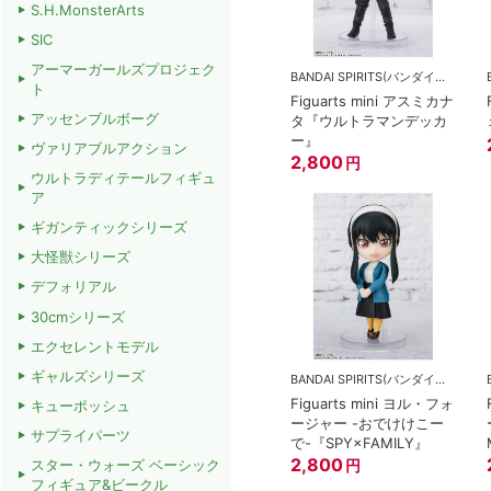
S.H.MonsterArts
SIC
アーマーガールズプロジェク
BANDAI SPIRITS(バンダイスピリッツ)
ト
Figuarts mini アスミカナ
アッセンブルボーグ
タ『ウルトラマンデッカ
ー』
ヴァリアブルアクション
2,800
円
ウルトラディテールフィギュ
ア
ギガンティックシリーズ
大怪獣シリーズ
デフォリアル
30cmシリーズ
エクセレントモデル
ギャルズシリーズ
BANDAI SPIRITS(バンダイスピリッツ)
Figuarts mini ヨル・フォ
キューポッシュ
ージャー -おでけけこー
サプライパーツ
で-『SPY×FAMILY』
2,800
円
スター・ウォーズ ベーシック
フィギュア&ビークル