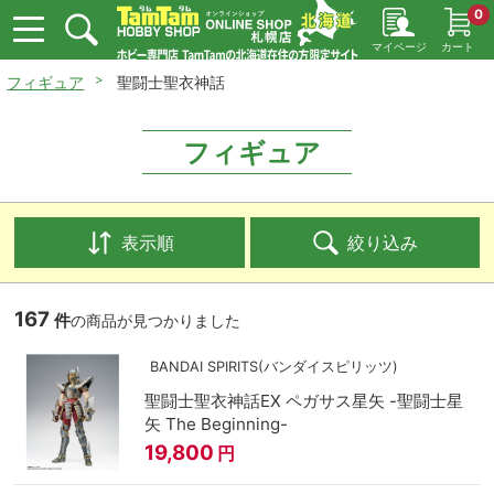
0
マイページ
カート
フィギュア
聖闘士聖衣神話
フィギュア
表示順
絞り込み
167
件
の商品が見つかりました
BANDAI SPIRITS(バンダイスピリッツ)
聖闘士聖衣神話EX ペガサス星矢 -聖闘士星
矢 The Beginning-
19,800
円