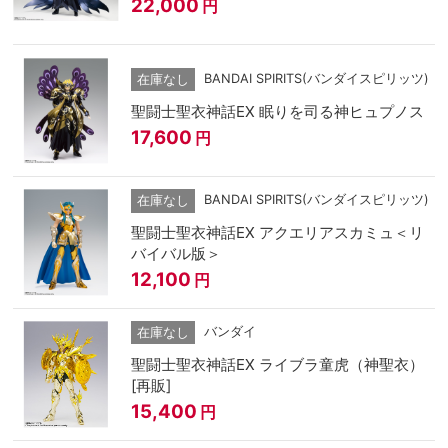
22,000
円
BANDAI SPIRITS(バンダイスピリッツ)
在庫なし
聖闘士聖衣神話EX 眠りを司る神ヒュプノス
17,600
円
BANDAI SPIRITS(バンダイスピリッツ)
在庫なし
聖闘士聖衣神話EX アクエリアスカミュ＜リ
バイバル版＞
12,100
円
バンダイ
在庫なし
聖闘士聖衣神話EX ライブラ童虎（神聖衣）
[再販]
15,400
円