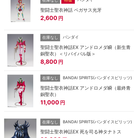
在庫なし
特価
聖闘士聖衣神話 ペガサス光牙
2,600
円
バンダイ
在庫なし
聖闘士聖衣神話EX アンドロメダ瞬（新生青
銅聖衣）＜リバイバル版＞
8,800
円
BANDAI SPIRITS(バンダイスピリッツ)
在庫なし
聖闘士聖衣神話EX アンドロメダ瞬（最終青
銅聖衣）
11,000
円
BANDAI SPIRITS(バンダイスピリッツ)
在庫なし
聖闘士聖衣神話EX 死を司る神タナトス