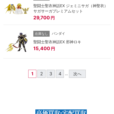
聖闘士聖衣神話EX ジェミニサガ（神聖衣）
サガサーガプレミアムセット
29,700
円
バンダイ
在庫なし
聖闘士聖衣神話EX 邪神ロキ
15,400
円
1
2
3
4
次へ
...