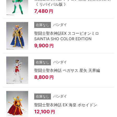
《 リバイバル版 》
7,480
円
バンダイ
在庫なし
聖闘士聖衣神話EX スコーピオンミロ
SAINTIA SHO COLOR EDITION
9,900
円
バンダイ
在庫なし
聖闘士聖衣神話 ペガサス 星矢 天界編
8,800
円
バンダイ
在庫なし
聖闘士聖衣神話 EX 海皇 ポセイドン
12,100
円