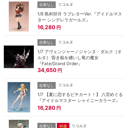
リコルヌ
在庫なし
1/8 島村卯月 ラブレターVer.『アイドルマス
ター シンデレラガールズ』
16,280
円
リコルヌ
在庫なし
1/7 アヴェンジャー／ジャンヌ・ダルク［オ
ルタ］ 昏き焔を纏いし竜の魔女
『Fate/Grand Order』
34,650
円
リコルヌ
在庫なし
1/7 【夏に恋するピチカート！】 八宮めぐる
『アイドルマスター シャイニーカラーズ』
16,280
円
リコルヌ
在庫なし
特価