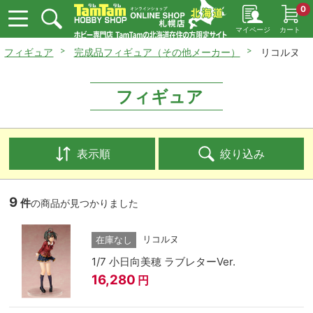
0
マイページ
カート
フィギュア
完成品フィギュア（その他メーカー）
リコルヌ
フィギュア
表示順
絞り込み
9
件
の商品が見つかりました
リコルヌ
在庫なし
1/7 小日向美穂 ラブレターVer.
16,280
円